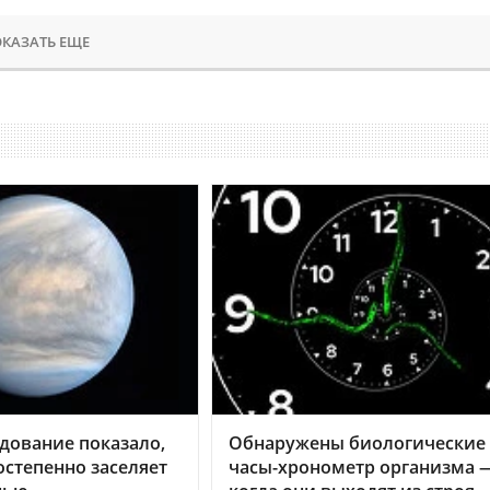
КАЗАТЬ ЕЩЕ
дование показало,
Обнаружены биологические
остепенно заселяет
часы-хронометр организма 