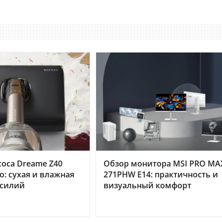
оса Dreame Z40
Обзор монитора MSI PRO MA
o: сухая и влажная
271PHW E14: практичность и
усилий
визуальный комфорт