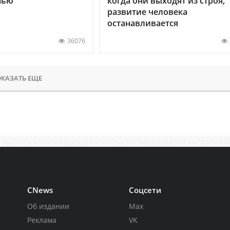
нью
когда они выходят из строя,
развитие человека
останавливается
36076
КАЗАТЬ ЕЩЕ
CNews
Соцсети
Об издании
Max
Реклама
VK