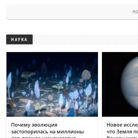
ПО
НАУКА
Почему эволюция
Новое иссле
застопорилась на миллионы
что Земля п