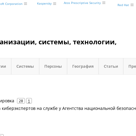
Atos Prescriptive Security
Kaspersky
oft Corporation
Red Hat
ганизации, системы, технологии,
гии
Системы
Персоны
География
Статьи
Пре
пировка
28
1
па киберэкспертов на службе у Агентства национальной безопас