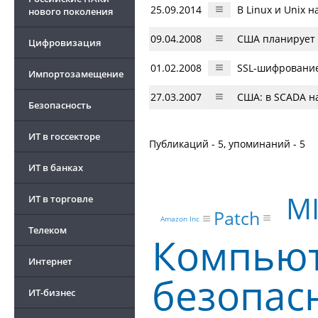
25.09.2014
В Linux и Unix 
нового поколения
09.04.2008
США планирует 
Цифровизация
01.02.2008
SSL-шифрование
Импортозамещение
27.03.2007
США: в SCADA н
Безопасность
ИТ в госсекторе
Публикаций - 5, упоминаний - 5
ИТ в банках
MI
ИТ в торговле
Patch
Amazon Inc
Телеком
Компью
Интернет
безопас
ИТ-бизнес