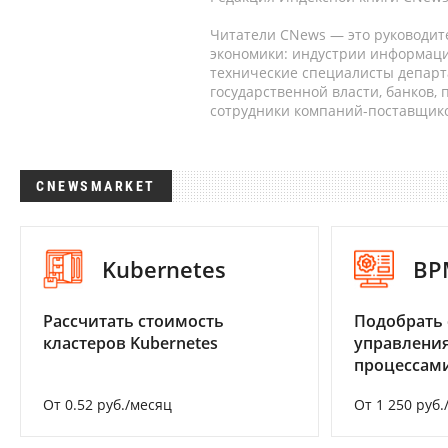
Читатели CNews — это руководит
экономики: индустрии информаци
технические специалисты депар
государственной власти, банков,
сотрудники компаний-поставщико
CNEWSMARKET
Kubernetes
BP
Рассчитать стоимость
Подобрать 
кластеров Kubernetes
управления
процессам
От 0.52 руб./месяц
От 1 250 руб.