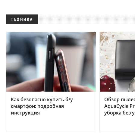
ТЕХНИКА
Как безопасно купить б/у
Обзор пылес
смартфон: подробная
AquaCycle Pr
инструкция
уборка без 