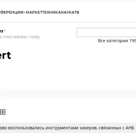
НФЕРЕНЦИИ
МАРКЕТ
ТЕХНИКА
НАУКА
ТВ
ws
*
о ключевому слову
Все категории
19
rt
ово воспользовались инструментами хакеров, связанных с АНБ