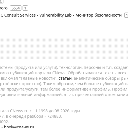
1
кого
5654
1
SEC Consult Services - Vulnerability Lab - Монитор безопасности
1
темы (продукта или услуги), технологии, персоны и т.п. создае
рхива публикаций портала CNews. Обрабатываются тексты всех
, включая "Главные новости",
статьи
, аналитические обзоры рын
ртнёрских проектов). Таким образом, чем больше публикаций н
ли продукта/услуги, тем более информативен профиль. Профил
 дополнительной информацией, в т.ч. презентацией о компании
ала CNews.ru c 11.1998 до 08.2026 годы.
7, в очереди разбора - 724883.
9002.
 -
book@cnews.ru