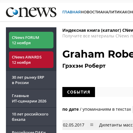
ГЛАВНАЯ
НОВОСТИ
АНАЛИТИКА
КО
Индексная книга (каталог) CNe
Получите все материалы CNews п
CNews FORUM
12 ноября
Graham Robe
CNews AWARDS
12 ноября
Грэхэм Роберт
30 лет рынку ERP
в России
СОБЫТИЯ
Главные
ИТ-сценарии
2026
по дате
/
упоминаниям в текстах
10 лет российского
бэкапа
02.05.2017
Дилетанты масс
Российские ПАКи