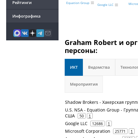
Рейтинги
Equation Group
Micros
Google LLC
Инфографика
Graham Robert и ор
персоны:
ИКТ
Ведомства
Техноло
Мероприятия
Shadow Brokers - Хакерская груп
U.S. NSA - Equation Group - Груп
США
50
1
Google LLC
12686
1
Microsoft Corporation
25771
1