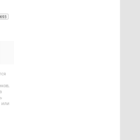
693
тся
ков,
а
ь
 или