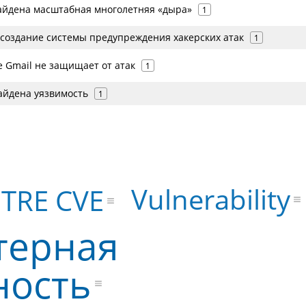
найдена масштабная многолетняя «дыра»
1
создание системы предупреждения хакерских атак
1
 Gmail не защищает от атак
1
айдена уязвимость
1
Vulnerability
TRE CVE
терная
ность