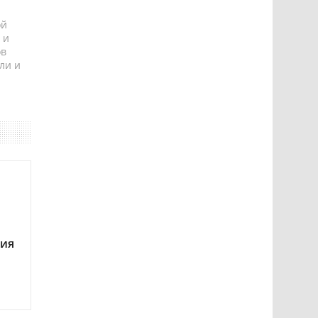
ой
 и
ов
ли и
ния