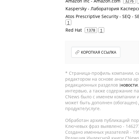
Amazon Inc - Amazon.com
3276
Kaspersky - Лаборатория Касперс
Atos Prescriptive Security - SEQ - 
1
Red Hat
1378
1
КОРОТКАЯ ССЫЛКА
* Страница-профиль компании, сис
редактором на основе анализа а
редакционных разделов (
новости
интервью, а также содержание па
CNews было с именем компании и
может быть дополнен (обогащен)
продукте/услуге.
Обработан архив публикаций порт
Ключевых фраз выявлено - 146277
Создано именных указателей - 19
Редакция Индексной книги CNews