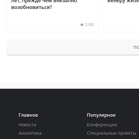
лет, прежде чем внезапно
Венеру жиз
возобновиться?
2185
ПО
Главное
Популярное
Новости
Конференции
Аналитика
Специальные проекты