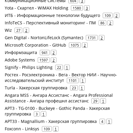
Коммуникационные Системы
604
3
Yota - Скартел - WiMAX Holding
1580
3
ИТБ - Информационные технологии будущего
109
2
InfoTeCS - Перспективный мониторинг - ПМ
86
2
Wiz
27
2
Gen Digital - NortonLifeLock (Symantec)
1731
2
Microsoft Corporation - GitHub
1075
2
Информзащита
941
2
Adobe Systems
1597
2
Signify - Philips Lighting
22
1
Ростех - Росэлектроника - Вега - Вектор НИИ - Научно-
исследовательский институт
1101
1
Turla - Хакерская группировка
23
1
Angara MSS - Ангара Ассистанс - Angara Professional
Assistance - Ангара профешнл ассистанс
29
1
APT3 - TG-0100 - Buckeye - Gothic Panda - Хакерская
группировка
3
1
APT33 - Magnallium - Хакерская группировка
4
1
Foxconn - Linksys
109
1