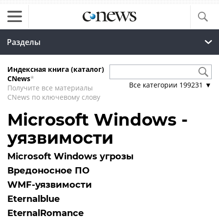
Разделы
Индексная книга (каталог)
CNews
*
Все категории
199231
▼
Получите все материалы
CNews по ключевому слову
Microsoft Windows -
уязвимости
Microsoft Windows угрозы
Вредоносное ПО
WMF-уязвимости
Eternalblue
EternalRomance