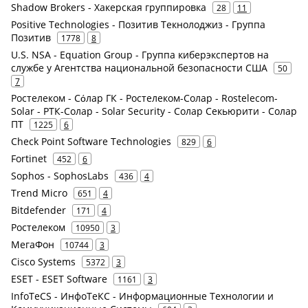
Shadow Brokers - Хакерская группировка
28
11
Positive Technologies - Позитив Текнолоджиз - Группа
Позитив
1778
8
U.S. NSA - Equation Group - Группа киберэкспертов на
службе у Агентства национальной безопасности США
50
7
Ростелеком - Сόлар ГК - Ростелеком-Солар - Rostelecom-
Solar - РТК-Солар - Solar Security - Солар Секьюрити - Солар
ПТ
1225
6
Check Point Software Technologies
829
6
Fortinet
452
6
Sophos - SophosLabs
436
4
Trend Micro
651
4
Bitdefender
171
4
Ростелеком
10950
3
МегаФон
10744
3
Cisco Systems
5372
3
ESET - ESET Software
1161
3
InfoTeCS - ИнфоТеКС - Информационные Технологии и