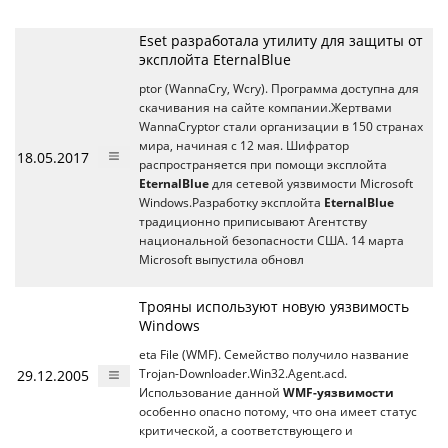
Eset разработала утилиту для защиты от
эксплойта EternalBlue
ptor (WannaCry, Wcry). Программа доступна для
скачивания на сайте компании.Жертвами
WannaCryptor стали организации в 150 странах
мира, начиная с 12 мая. Шифратор
18.05.2017
распространяется при помощи эксплойта
EternalBlue
для сетевой уязвимости Microsoft
Windows.Разработку эксплойта
EternalBlue
традиционно приписывают Агентству
национальной безопасности США. 14 марта
Microsoft выпустила обновл
Трояны используют новую уязвимость
Windows
eta File (WMF). Семейство получило название
29.12.2005
Trojan-Downloader.Win32.Agent.acd.
Использование данной
WMF-уязвимости
особенно опасно потому, что она имеет статус
критической, а соответствующего и