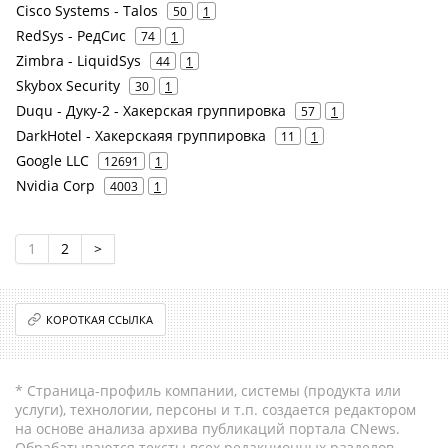
Cisco Systems - Talos
50
1
RedSys - РедСис
74
1
Zimbra - LiquidSys
44
1
Skybox Security
30
1
Duqu - Дуку-2 - Хакерская группировка
57
1
DarkHotel - Хакерскаяя группировка
11
1
Google LLC
12691
1
Nvidia Corp
4003
1
1
2
>
КОРОТКАЯ ССЫЛКА
* Страница-профиль компании, системы (продукта или
услуги), технологии, персоны и т.п. создается редактором
на основе анализа архива публикаций портала CNews.
Обрабатываются тексты всех редакционных разделов