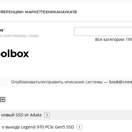
НФЕРЕНЦИИ
МАРКЕТ
ТЕХНИКА
НАУКА
ТВ
ws
*
о ключевому слову
Все категории
19
olbox
Опубликовать/исправить описание системы —
book@cnew
– новый SSD от Adata
1
 о выходе Legend 970 PCIe Gen5 SSD
1