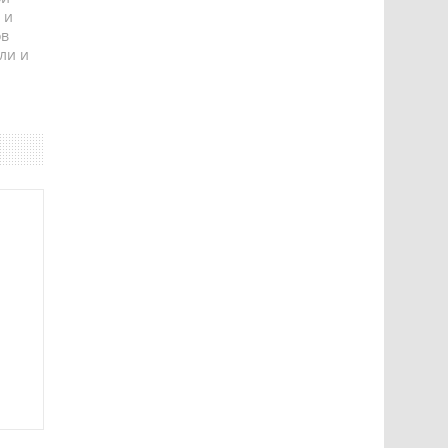
 и
ов
ли и