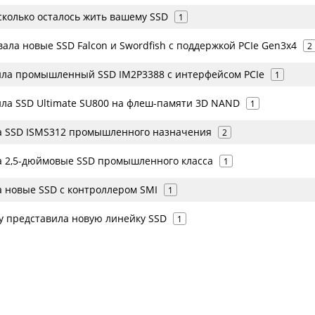
сколько осталось жить вашему SSD
1
ала новые SSD Falcon и Swordfish с поддержкой PCIe Gen3x4
2
ила промышленный SSD IM2P3388 с интерфейсом PCIe
1
ила SSD Ultimate SU800 на флеш-памяти 3D NAND
1
а SSD ISMS312 промышленного назначения
2
а 2,5-дюймовые SSD промышленного класса
1
а новые SSD с контроллером SMI
1
gy представила новую линейку SSD
1