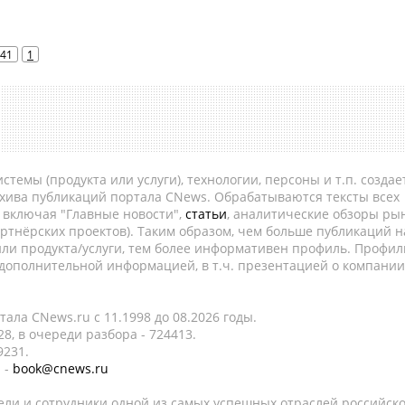
41
1
темы (продукта или услуги), технологии, персоны и т.п. создае
рхива публикаций портала CNews. Обрабатываются тексты всех
, включая "Главные новости",
статьи
, аналитические обзоры рын
ртнёрских проектов). Таким образом, чем больше публикаций н
ли продукта/услуги, тем более информативен профиль. Профил
 дополнительной информацией, в т.ч. презентацией о компании
ала CNews.ru c 11.1998 до 08.2026 годы.
8, в очереди разбора - 724413.
9231.
 -
book@cnews.ru
ели и сотрудники одной из самых успешных отраслей российск