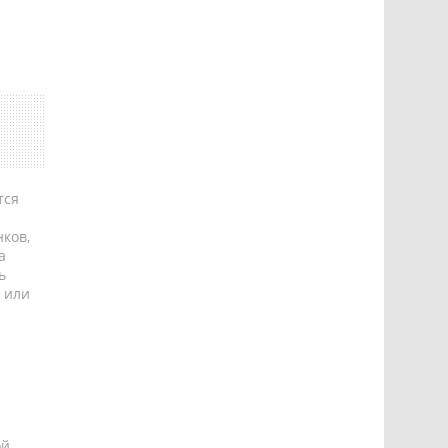
тся
ков,
а
ь
 или
ой