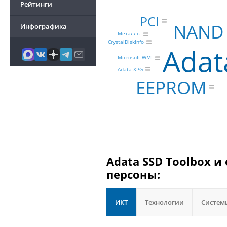
Рейтинги
PCI
NAND 
Инфографика
Металлы
CrystalDiskInfo
Adat
Microsoft WMI
Adata XPG
EEPROM
Adata SSD Toolbox и
персоны:
ИКТ
Технологии
Систем