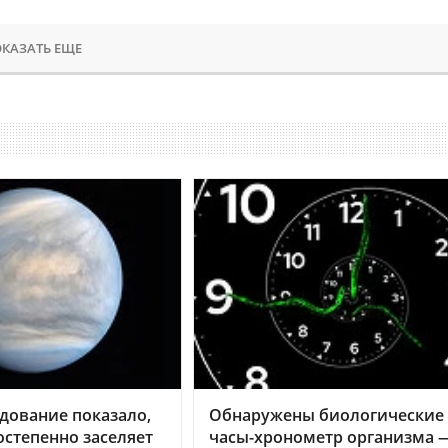
КАЗАТЬ ЕЩЕ
дование показало,
Обнаружены биологические
остепенно заселяет
часы-хронометр организма 