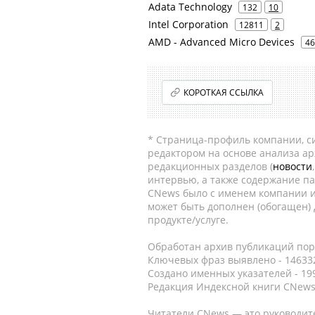
Adata Technology
132
10
Intel Corporation
12811
2
AMD - Advanced Micro Devices
46
КОРОТКАЯ ССЫЛКА
* Страница-профиль компании, сис
редактором на основе анализа а
редакционных разделов (
новости
интервью, а также содержание па
CNews было с именем компании и
может быть дополнен (обогащен)
продукте/услуге.
Обработан архив публикаций порт
Ключевых фраз выявлено - 146332
Создано именных указателей - 19
Редакция Индексной книги CNews
Читатели CNews — это руководит