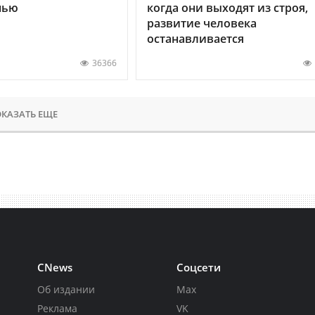
нью
когда они выходят из строя,
развитие человека
останавливается
36366
КАЗАТЬ ЕЩЕ
CNews
Соцсети
Об издании
Max
Реклама
VK