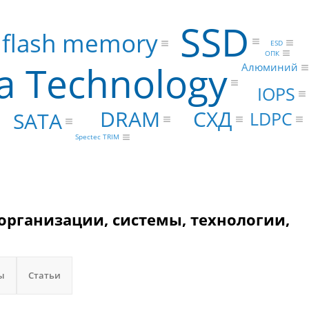
SSD
flash memory
ESD
ОПК
a Technology
Алюминий
IOPS
СХД
DRAM
SATA
LDPC
Spectec TRIM
 организации, системы, технологии,
ы
Статьи