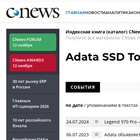
ГЛАВНАЯ
НОВОСТИ
АНАЛИТИКА
КО
Индексная книга (каталог) CNe
Получите все материалы CNews п
CNews FORUM
12 ноября
Adata SSD To
CNews AWARDS
12 ноября
30 лет рынку ERP
в России
СОБЫТИЯ
Главные
по дате
/
упоминаниям в текстах
ИТ-сценарии
2026
10 лет российского
24.07.2024
Legend 970 Pro 
бэкапа
06.07.2023
Adata объявляет
Российские ПАКи