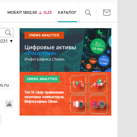
MOEXIT
1802,50
-0,23
КАТАЛОГ
CNEWS ANALYTICS
9231
▼
Цифровые активы
«Росатома».
Инфографика CNews
CNEWS ANALYTICS
s.ru
Топ-10 сфер применения
квантовых компьютеров.
Инфографика CNews