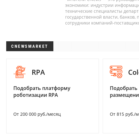
экономики: индустрии информаци
технические специалисты депар
государственной власти, банков,
сотрудники компаний-поставщико
CNEWSMARKET
RPA
Col
Подобрать платформу
Подобрать
роботизации RPA
размещени
От 200 000 руб./месяц
От 815 руб./