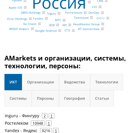
Россия
Python
СМБ
CIO
Apple iOS
GBIG Holdings
Ростелеком
DevOps
Inguru
TeamLead
C/C++
Yandex
Ozon Holdings
МТС
Go Invest
HeadHunter Group
API
B2B
ИТ-экосистема
ФРИИ Инвест
CTO
Google Android
AMarkets и организации, системы,
технологии, персоны:
ИКТ
Организации
Ведомства
Технологии
Системы
Персоны
География
Статьи
Inguru - Фингуру
2
1
Ростелеком
10948
1
Yandex - Яндекс
9216
1