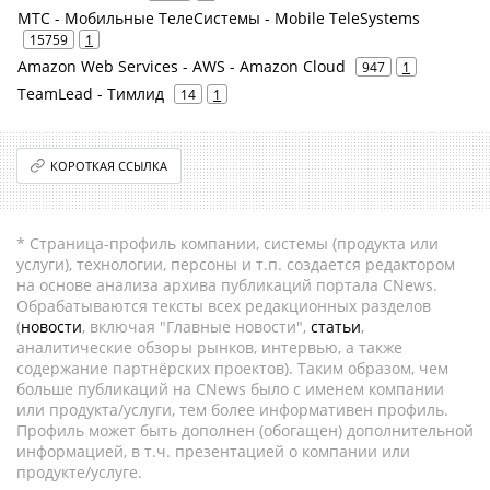
МТС - Мобильные ТелеСистемы - Mobile TeleSystems
15759
1
Amazon Web Services - AWS - Amazon Cloud
947
1
TeamLead - Тимлид
14
1
КОРОТКАЯ ССЫЛКА
* Страница-профиль компании, системы (продукта или
услуги), технологии, персоны и т.п. создается редактором
на основе анализа архива публикаций портала CNews.
Обрабатываются тексты всех редакционных разделов
(
новости
, включая "Главные новости",
статьи
,
аналитические обзоры рынков, интервью, а также
содержание партнёрских проектов). Таким образом, чем
больше публикаций на CNews было с именем компании
или продукта/услуги, тем более информативен профиль.
Профиль может быть дополнен (обогащен) дополнительной
информацией, в т.ч. презентацией о компании или
продукте/услуге.