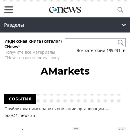
Разделы
Индексная книга (каталог)
CNews
*
Все категории
199231
▼
Получите все материалы
CNews по ключевому слову
AMarkets
СОБЫТИЯ
Опубликовать/исправить описание организации —
book@cnews.ru