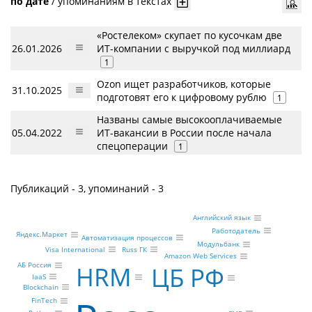
по дате
/
упоминаниям в текстах
«Ростелеком» скупает по кусочкам две
26.01.2026
ИТ-компании с выручкой под миллиард
1
Ozon ищет разработчиков, которые
31.10.2025
подготовят его к цифровому рублю
1
Названы самые высокооплачиваемые
05.04.2022
ИТ-вакансии в России после начала
спецоперации
1
Публикаций - 3, упоминаний - 3
Английский язык
Работодатель
Яндекс.Маркет
Автоматизация процессов
Модульбанк
Russ ГК
Visa International
Amazon Web Services
АБ Россия
HRM
ЦБ РФ
IaaS
Blockchain
FinTech