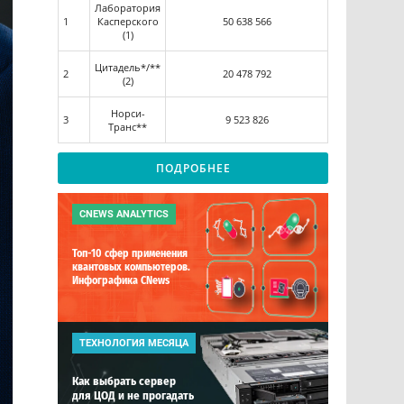
Лаборатория
1
Касперского
50 638 566
(1)
Цитадель*/**
2
20 478 792
(2)
Норси-
3
9 523 826
Транс**
ПОДРОБНЕЕ
CNEWS ANALYTICS
Топ-10 сфер применения
квантовых компьютеров.
Инфографика CNews
ТЕХНОЛОГИЯ МЕСЯЦА
Как выбрать сервер
для ЦОД и не прогадать