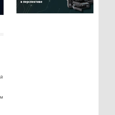
в перспективе
ий
им