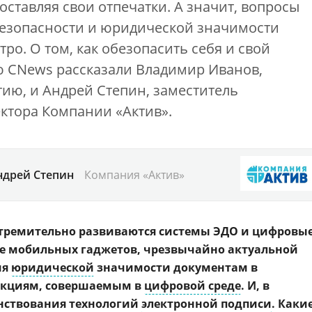
оставляя свои отпечатки. А значит, вопросы
безопасности и юридической значимости
стро. О том, как обезопасить себя и свой
ю CNews рассказали Владимир Иванов,
тию, и Андрей Степин, заместитель
ктора Компании «Актив».
ндрей Степин
Компания «Актив»
 стремительно развиваются системы ЭДО и цифровы
ие мобильных гаджетов, чрезвычайно актуальной
ия
юридической
значимости документам в
акциям, совершаемым в
цифровой среде
. И, в
енствования технологий
электронной подписи
. Каки