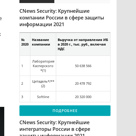
CNews Security: Крупнейшие
компании России в сфере защиты
е
информации 2021
к
№
Название
Выручка от направления ИБ
2020
компании
в 2020 г., тыс. руб., включая
НДС
Лаборатория
1
Касперского
50 638 566
*(1)
Цитадель*/**
2
20 478 792
(2)
3
Softline
20 320 000
ПОДРОБНЕЕ
CNews Security: Крупнейшие
интеграторы России в сфере
защиты информации 2021