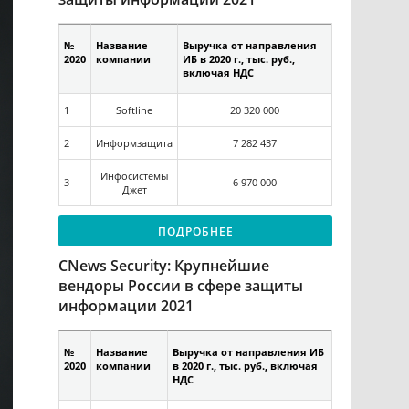
№
Название
Выручка от направления
2020
компании
ИБ в 2020 г., тыс. руб.,
включая НДС
1
Softline
20 320 000
2
Информзащита
7 282 437
Инфосистемы
3
6 970 000
Джет
ПОДРОБНЕЕ
CNews Security: Крупнейшие
вендоры России в сфере защиты
информации 2021
№
Название
Выручка от направления ИБ
2020
компании
в 2020 г., тыс. руб., включая
НДС