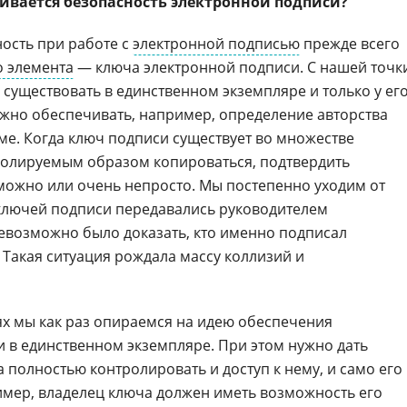
чивается безопасность электронной подписи?
ость при работе с
электронной подписью
прежде всего
о элемента
— ключа электронной подписи. С нашей точк
существовать в единственном экземпляре и только у ег
жно обеспечивать, например, определение авторства
ме. Когда ключ подписи существует во множестве
ролируемым образом копироваться, подтвердить
можно или очень непросто. Мы постепенно уходим от
 ключей подписи передавались руководителем
невозможно было доказать, кто именно подписал
 Такая ситуация рождала массу коллизий и
х мы как раз опираемся на идею обеспечения
 в единственном экземпляре. При этом нужно дать
 полностью контролировать и доступ к нему, и само его
ример, владелец ключа должен иметь возможность его