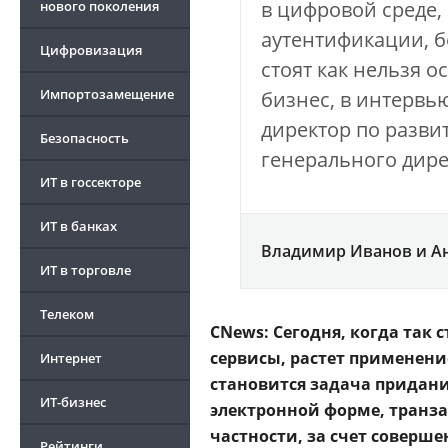
в цифровой среде, 
нового поколения
аутентификации, 
Цифровизация
стоят как нельзя о
Импортозамещение
бизнес, в интервь
директор по разви
Безопасность
генерального дире
ИТ в госсекторе
ИТ в банках
Владимир Иванов и А
ИТ в торговле
Телеком
CNews: Сегодня, когда так
сервисы, растет применен
Интернет
становится задача придан
ИТ-бизнес
электронной форме, транз
частности, за счет соверш
Рейтинги