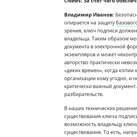
CNews: За счет чего обеспе
Владимир Иванов:
Безопасн
опирается на защиту
базовог
зрения, ключ подписи должен 
владельца. Таким образом мо
документа в электронной фор
экземпляров и может неконт
авторство практически невоз
«диких времен», когда копии
организации кому угодно, и 
критически важный документ.
разбирательств.
В наших технических решения
существования ключа подписи
возможность владельцу ключа
существование. То есть, нап