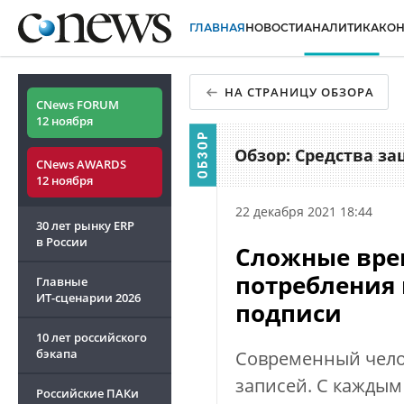
ГЛАВНАЯ
НОВОСТИ
АНАЛИТИКА
КО
НА СТРАНИЦУ ОБЗОРА
CNews FORUM
12 ноября
Обзор: Средства з
CNews AWARDS
12 ноября
22 декабря 2021 18:44
30 лет рынку ERP
в России
Сложные вре
потребления 
Главные
ИТ-сценарии
2026
подписи
10 лет российского
бэкапа
Современный челов
записей. С каждым
Российские ПАКи