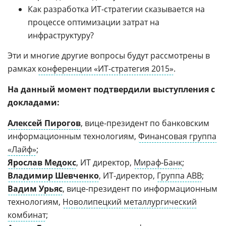
Как разработка ИТ-стратегии сказывается на
процессе оптимизации затрат на
инфраструктуру?
Эти и многие другие вопросы будут рассмотрены в
рамках
конференции «ИТ-стратегия 2015»
.
На данный момент подтвердили выступления с
докладами:
Алексей Пирогов
, вице-президент по банковским
информационным технологиям,
Финансовая группа
«Лайф»
;
Ярослав Медокс
, ИТ директор,
Мираф-Банк
;
Владимир Шевченко
, ИТ-директор,
Группа АBB
;
Вадим Урьяс
, вице-президент по информационным
технологиям,
Новолипецкий металлургический
комбинат
;