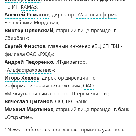
по ИТ,
КАМАЗ
;
Алексей Романов
, директор
ГАУ «Госинформ»
Республики Мордовия
;
Виктор Орловский
, старший вице-президент,
Сбербанк
;
Сергей Фирстов
,
главный инженер
еВЦ СП ГВЦ -
филиала
ОАО «РЖД»
;
Андрей Педоренко
, ИТ-директор,
«
Альфастрахование
»;
Игорь Хохлов
, директор дирекции по
информационным технологиям,
ОАО
«Международный аэропорт Шереметьево»
;
Вячеслав Цыганов
, CIO,
ТКС Банк
;
Михаил Мартынов
, старший вице-президент,
банк
«Открытие»
.
CNews Conferences приглашает принять участие в