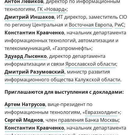
Антон Левиков
, директор по информационным
технологиям,
ГК «Новард»
;
Дмитрий Иншаков
, ИТ директор, заместитель CIO
по региону Центральная и
Восточная Европа
,
PwC
;
Константин Кравченко
, начальник департамента
информационных технологий, автоматизации и
телекоммуникаций, «Газпромнефть»;
Эдуард Лысенко
, директор департамента
информатизации и связи
Ярославской области
;
Дмитрий Разумовский
, министр развития
информационного общества
Калужской области
.
Приглашаются для выступления с докладами:
Артем Натрусов
, вице-президент по
информационным технологиям, «
Евразхолдинг
»;
Сергей Меднов
, член
правления Банка Москвы
;
Константин Кравченко
, начальник департамента