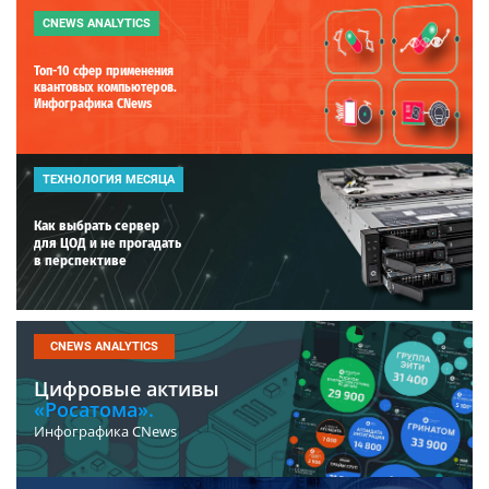
CNEWS ANALYTICS
Топ-10 сфер применения
квантовых компьютеров.
Инфографика CNews
ТЕХНОЛОГИЯ МЕСЯЦА
Как выбрать сервер
для ЦОД и не прогадать
в перспективе
CNEWS ANALYTICS
Цифровые активы
«Росатома».
Инфографика CNews