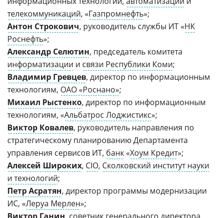
информационных технологий,
автоматизации
и
телекоммуникаций
, «
Газпромнефть
»;
Антон Строкович
, руководитель службы ИТ «
НК
Роснефть
»;
Александр Селютин
, председатель комитета
информатизации
и
связи Республики Коми
;
Владимир Гревцев
, директор по информационным
технологиям,
ОАО «Роснано»
;
Михаил Рыстенко
, директор по информационным
технологиям, «
Альбатрос Лоджистикс
»;
Виктор Ковалев
, руководитель направления по
стратегическому планированию Департамента
управления сервисов ИТ,
банк
«
Хоум Кредит
»;
Алексей Широких
,
CIO
,
Сколковский институт науки
и технологий
;
Петр Асратян
, директор программы модернизации
ИС, «
Леруа Мерлен
»;
Виктор Ганин
, советник генерального директора