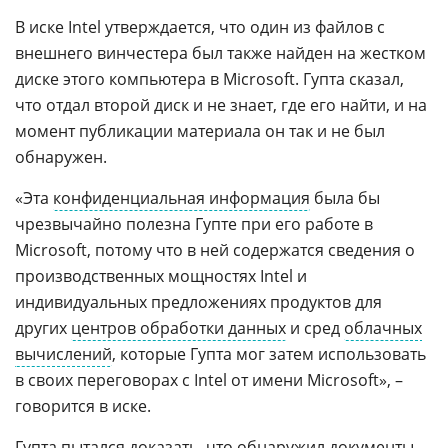
В иске Intel утверждается, что один из файлов с
внешнего винчестера был также найден на жестком
диске этого компьютера в Microsoft. Гупта сказал,
что отдал второй диск и не знает, где его найти, и на
момент публикации материала он так и не был
обнаружен.
«Эта
конфиденциальная информация
была бы
чрезвычайно полезна Гупте при его работе в
Microsoft, потому что в ней содержатся сведения о
производственных мощностях Intel и
индивидуальных предложениях продуктов для
других
центров обработки данных
и сред
облачных
вычислений
, которые Гупта мог затем использовать
в своих переговорах с Intel от имени Microsoft», –
говорится в иске.
Гупта пытался доказать, что обнаружил документы