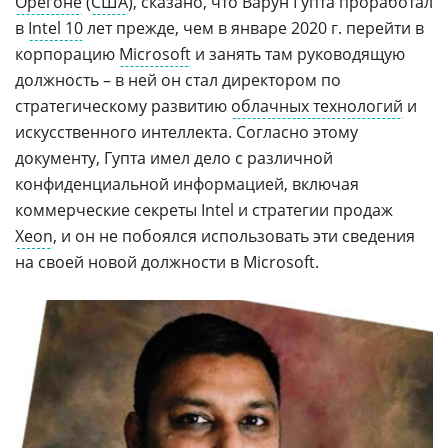
Орегоне
(
США
), сказано, что Варун Гупта проработал
в
Intel 10
лет прежде, чем в январе 2020 г. перейти в
корпорацию
Microsoft
и занять там руководящую
должность – в ней он стал директором по
стратегическому развитию
облачных технологий
и
искусственного интеллекта. Согласно этому
документу, Гупта имел дело с различной
конфиденциальной информацией, включая
коммерческие секреты Intel и стратегии продаж
Xeon
, и он не побоялся использовать эти сведения
на своей новой должности в Microsoft.