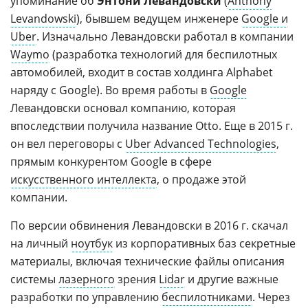
упоминание об
Энтони Левандовски
(
Anthony
Levandowski
), бывшем ведущем инженере
Google и
Uber
. Изначально Левандовски работал в компании
Waymo
(разработка технологий для беспилотных
автомобилей, входит в состав холдинга Alphabet
наряду с Google). Во время работы в
Google
Левандовски основал компанию, которая
впоследствии получила название Otto. Еще в 2015 г.
он вел переговоры с
Uber Advanced Technologies
,
прямым конкурентом Google в сфере
искусственного интеллекта
, о продаже этой
компании.
По версии обвинения Левандовски в 2016 г. скачал
на личный
ноутбук
из корпоративных баз секретные
материалы, включая технические файлы описания
системы
лазерного
зрения
Lidar
и другие важные
разработки по управлению
беспилотниками
. Через