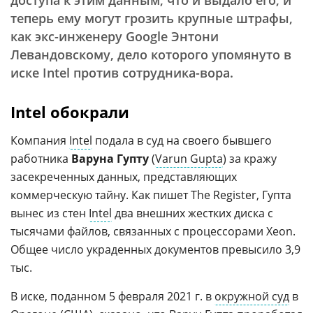
доступа к этим данным, что и выдало его, и
теперь ему могут грозить крупные штрафы,
как экс-инженеру Google Энтони
Левандовскому, дело которого упомянуто в
иске Intel против сотрудника-вора.
Intel обокрали
Компания
Intel
подала в суд на своего бывшего
работника
Варуна Гупту
(
Varun Gupta
) за кражу
засекреченных данных, представляющих
коммерческую тайну. Как пишет The Register, Гупта
вынес из стен
Intel
два внешних жестких диска с
тысячами файлов, связанных с процессорами Xeon.
Общее число украденных документов превысило 3,9
тыс.
В иске, поданном 5 февраля 2021 г. в
окружной суд
в