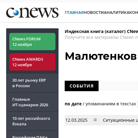
ГЛАВНАЯ
НОВОСТИ
АНАЛИТИКА
КО
Индексная книга (каталог) CNe
Получите все материалы CNews п
CNews FORUM
12 ноября
Малютенков
CNews AWARDS
12 ноября
30 лет рынку ERP
в России
СОБЫТИЯ
Главные
по дате
/
упоминаниям в текстах
ИТ-сценарии
2026
10 лет российского
12.03.2025
Ситуационные ц
бэкапа
Российские ПАКи