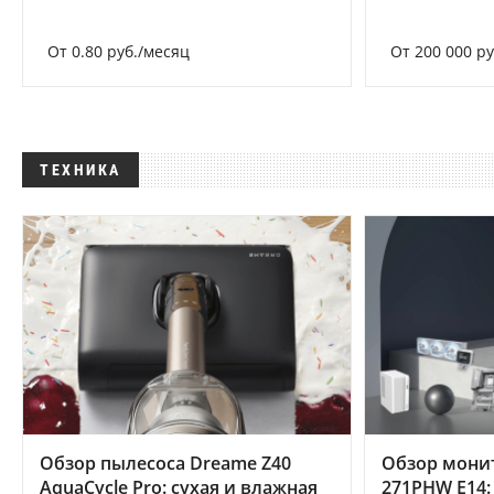
От 0.80 руб./месяц
От 200 000 р
ТЕХНИКА
Обзор пылесоса Dreame Z40
Обзор мони
AquaCycle Pro: сухая и влажная
271PHW E14: