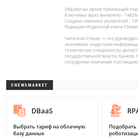
Обработан архив публикаций порт
Ключевых фраз выявлено - 146264
Создано именных указателей - 19
Редакция Индексной книги CNews
Читатели CNews — это руководит
экономики: индустрии информаци
технические специалисты депар
государственной власти, банков,
сотрудники компаний-поставщико
CNEWSMARKET
DBaaS
RP
Выбрать тариф на облачную
Подобрать
базу данных
роботизац