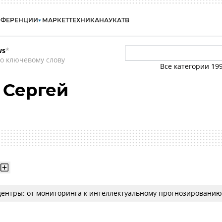
НФЕРЕНЦИИ
МАРКЕТ
ТЕХНИКА
НАУКА
ТВ
ws
*
о ключевому слову
Все категории
19
 Сергей
ентры: от мониторинга к интеллектуальному прогнозированию