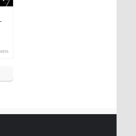
—
4856