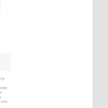
тся
ков,
а
ь
 или