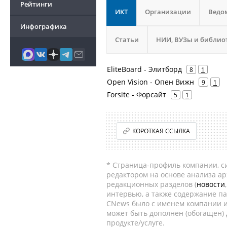
Рейтинги
ИКТ
Организации
Ведо
Инфографика
Статьи
НИИ, ВУЗы и библио
EliteBoard - Элитборд
8
1
Open Vision - Опен Вижн
9
1
Forsite - Форсайт
5
1
КОРОТКАЯ ССЫЛКА
* Страница-профиль компании, сис
редактором на основе анализа а
редакционных разделов (
новости
интервью, а также содержание па
CNews было с именем компании и
может быть дополнен (обогащен)
продукте/услуге.