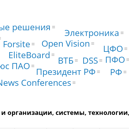
ые решения
Электроника
Open Vision
Forsite
ЦФО
EliteBoard
ПФО
DSS
ВТБ
юс ПАО
Президент РФ
РФ
News Conferences
и организации, системы, технологии