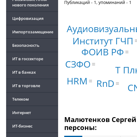
Публикаций - 1, упоминаний - 1
нового поколения
Цифровизация
Аудиовизуальн
Импортозамещение
Институт ГЧП
Безопасность
ФОИВ РФ
ИТ в госсекторе
СЗФО
Т Пл
ИТ в банках
HRM
RnD
C
ИТ в торговле
Телеком
Интернет
Малютенков Сергей 
персоны:
ИТ-бизнес