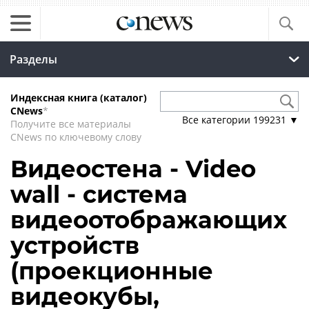
Разделы
Индексная книга (каталог)
CNews
*
Все категории
199231
▼
Получите все материалы
CNews по ключевому слову
Видеостена - Video
wall - система
видеоотображающих
устройств
(проекционные
видеокубы,