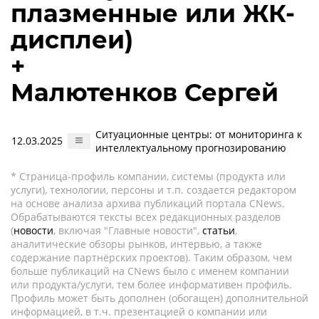
плазменные или ЖК-
дисплеи)
+
Малютенков Сергей
Ситуационные центры: от мониторинга к
12.03.2025
интеллектуальному прогнозированию
* Страница-профиль компании, системы (продукта или
услуги), технологии, персоны и т.п. создается редактором
на основе анализа архива публикаций портала CNews.
Обрабатываются тексты всех редакционных разделов
(
новости
, включая "Главные новости",
статьи
,
аналитические обзоры рынков, интервью, а также
содержание партнёрских проектов). Таким образом, чем
больше публикаций на CNews было с именем компании
или продукта/услуги, тем более информативен профиль.
Профиль может быть дополнен (обогащен) дополнительной
информацией, в т.ч. презентацией о компании или