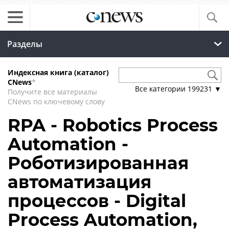
Разделы
Индексная книга (каталог)
CNews
*
Все категории
199231
▼
Получите все материалы
CNews по ключевому слову
RPA - Robotics Process
Automation -
Роботизированная
автоматизация
процессов - Digital
Process Automation,