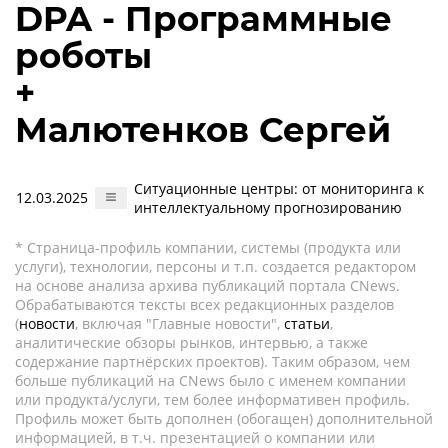
DPA - Программные
роботы
+
Малютенков Сергей
Ситуационные центры: от мониторинга к
12.03.2025
интеллектуальному прогнозированию
* Страница-профиль компании, системы (продукта или
услуги), технологии, персоны и т.п. создается редактором
на основе анализа архива публикаций портала CNews.
Обрабатываются тексты всех редакционных разделов
(
новости
, включая "Главные новости",
статьи
,
аналитические обзоры рынков, интервью, а также
содержание партнёрских проектов). Таким образом, чем
больше публикаций на CNews было с именем компании
или продукта/услуги, тем более информативен профиль.
Профиль может быть дополнен (обогащен) дополнительной
информацией, в т.ч. презентацией о компании или