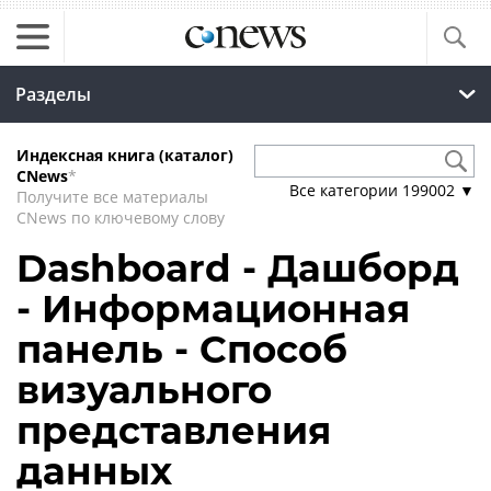
Разделы
Индексная книга (каталог)
CNews
*
Все категории
199002
▼
Получите все материалы
CNews по ключевому слову
Dashboard - Дашборд
- Информационная
панель - Способ
визуального
представления
данных