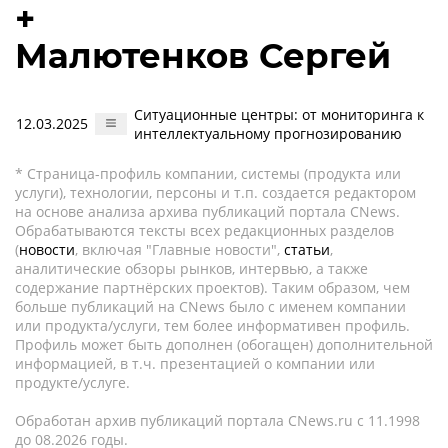
+
Малютенков Сергей
Ситуационные центры: от мониторинга к
12.03.2025
интеллектуальному прогнозированию
* Страница-профиль компании, системы (продукта или
услуги), технологии, персоны и т.п. создается редактором
на основе анализа архива публикаций портала CNews.
Обрабатываются тексты всех редакционных разделов
(
новости
, включая "Главные новости",
статьи
,
аналитические обзоры рынков, интервью, а также
содержание партнёрских проектов). Таким образом, чем
больше публикаций на CNews было с именем компании
или продукта/услуги, тем более информативен профиль.
Профиль может быть дополнен (обогащен) дополнительной
информацией, в т.ч. презентацией о компании или
продукте/услуге.
Обработан архив публикаций портала CNews.ru c 11.1998
до 08.2026 годы.