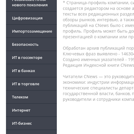
* Страница-профиль компании, сис
нового поколения
создается редактором на основе
тексты всех редакционных раздел
Цифровизация
обзоры рынков, интервью, а такж
публикаций на CNews было с име
профиль. Профиль может быть до
Импортозамещение
презентацией о компании или про
Безопасность
Обработан архив публикаций порт
Ключевых фраз выявлено - 146304
ИТ в госсекторе
Создано именных указателей - 19
Редакция Индексной книги CNews
ИТ в банках
Читатели CNews — это руководит
экономики: индустрии информаци
ИТ в торговле
технические специалисты депар
государственной власти, банков,
Телеком
руководители и сотрудники комп
Интернет
ИТ-бизнес