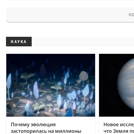
ПО
НАУКА
Почему эволюция
Новое иссле
застопорилась на миллионы
что Земля п