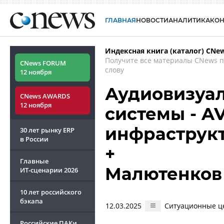
ГЛАВНАЯ
НОВОСТИ
АНАЛИТИКА
КО
Индексная книга (каталог) CNe
Получите все материалы CNews 
CNews FORUM
слову
12 ноября
Аудиовизуал
CNews AWARDS
12 ноября
системы - A
инфраструкт
30 лет рынку ERP
в России
+
Главные
Малютенков
ИТ-сценарии
2026
10 лет российского
бэкапа
12.03.2025
Ситуационные це
Российские ПАКи