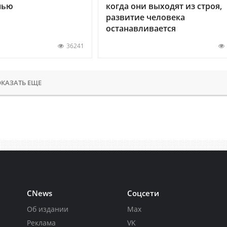
нью
когда они выходят из строя,
развитие человека
останавливается
36241
КАЗАТЬ ЕЩЕ
CNews
Соцсети
Об издании
Max
Реклама
VK