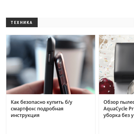
ТЕХНИКА
Как безопасно купить б/у
Обзор пылес
смартфон: подробная
AquaCycle Pr
инструкция
уборка без 