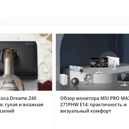
оса Dreame Z40
Обзор монитора MSI PRO MA
o: сухая и влажная
271PHW E14: практичность и
усилий
визуальный комфорт