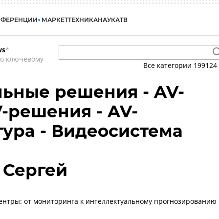
НФЕРЕНЦИИ
МАРКЕТ
ТЕХНИКА
НАУКА
ТВ
ws
*
по ключевому
Все категории
199124
ьные решения - AV-
V-решения - AV-
ура - Видеосистема
 Сергей
нтры: от мониторинга к интеллектуальному прогнозированию