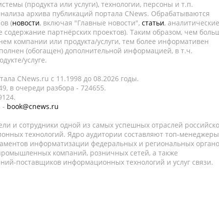
темы (продукта или услуги), технологии, персоны и т.п.
 анализа архива публикаций портала CNews. Обрабатываются
ов (
новости
, включая "Главные новости",
статьи
, аналитически
е содержание партнёрских проектов). Таким образом, чем боль
нем компании или продукта/услуги, тем более информативен
полнен (обогащен) дополнительной информацией, в т.ч.
дукте/услуге.
ала CNews.ru c 11.1998 до 08.2026 годы.
9, в очереди разбора - 724655.
9124.
 -
book@cnews.ru
ели и сотрудники одной из самых успешных отраслей российск
онных технологий. Ядро аудитории составляют топ-менеджеры
таментов информатизации федеральных и региональных орган
 промышленных компаний, розничных сетей, а также
аний-поставщиков информационных технологий и услуг связи.