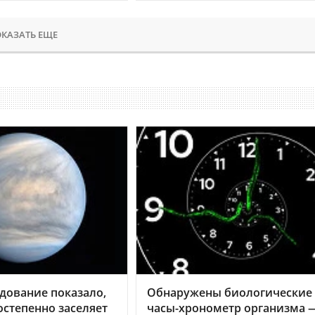
КАЗАТЬ ЕЩЕ
дование показало,
Обнаружены биологические
остепенно заселяет
часы-хронометр организма 