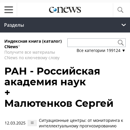
Разделы
Индексная книга (каталог)
CNews
*
Все категории
199124
▼
Получите все материалы
CNews по ключевому слову
РАН - Российская
академия наук
+
Малютенков Сергей
Ситуационные центры: от мониторинга к
12.03.2025
интеллектуальному прогнозированию