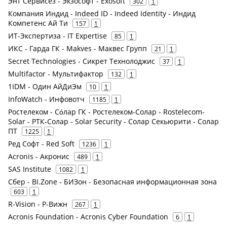
Энт Сервисез - Экзософт - Exosoft
302
1
Компания Индид - Indeed ID - Indeed Identity - Индид
Компетенс Ай Ти
157
1
ИТ-Экспертиза - IT Expertise
85
1
ИКС - Гарда ГК - Makves - Маквес Групп
21
1
Secret Technologies - Сикрет Технолоджис
37
1
Multifactor - Мультифактор
132
1
1IDM - Один АйДиЭм
10
1
InfoWatch - Инфовотч
1185
1
Ростелеком - Сόлар ГК - Ростелеком-Солар - Rostelecom-
Solar - РТК-Солар - Solar Security - Солар Секьюрити - Солар
ПТ
1225
1
Ред Софт - Red Soft
1236
1
Acronis - Акронис
489
1
SAS Institute
1082
1
Сбер - BI.Zone - БИЗон - Безопасная информационная зона
603
1
R-Vision - Р-Вижн
267
1
Acronis Foundation - Acronis Cyber Foundation
6
1