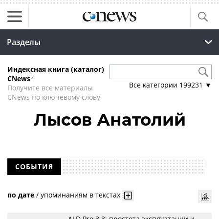
Разделы
Индексная книга (каталог)
CNews
*
Все категории
199231
▼
Получите все материалы
CNews по ключевому слову
Лысов Анатолий
СОБЫТИЯ
по дате
/
упоминаниям в текстах
ALD Pro 3.3: простота эксплуатации и