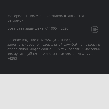
Материалы, помеченные знаком ■, являются
рекламой
Все права защищены © 1995 – 2026
Сетевое издание «CNews» («СиНьюс»)
зарегистрировано Федеральной службой по надзору в
сфере связи, информационных технологий и массовых
коммуникаций 09.11.2018 за номером Эл № ФС77 –
74283