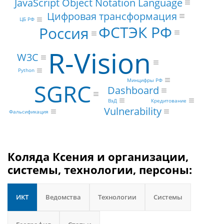
JavaScript Object Notation Language
Цифровая трансформация
ЦБ РФ
ФСТЭК РФ
Россия
R-Vision
W3C
Python
Минцифры РФ
SGRC
Dashboard
ВэД
Кредитование
Vulnerability
Фальсификация
Коляда Ксения и организации,
системы, технологии, персоны:
ИКТ
Ведомства
Технологии
Системы