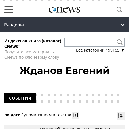
Разделы
Индексная книга (каталог)
CNews
*
Все категории
199165
▼
Получите все материалы
CNews по ключевому слову
Жданов Евгений
СОБЫТИЯ
по дате
/
упоминаниям в текстах
Цифровой помощник МТТ поможет