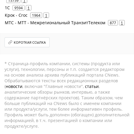
15759
1
1С
9594
1
Крок - Croc
1964
1
МТС - МТТ - Межрегиональный ТранзитТелеком
877
1
КОРОТКАЯ ССЫЛКА
* Страница-профиль компании, системы (продукта или
услуги), технологии, персоны и т.п. создается редактором
на основе анализа архива публикаций портала CNews.
Обрабатываются тексты всех редакционных разделов
(
новости
, включая "Главные новости",
статьи
,
аналитические обзоры рынков, интервью, а также
содержание партнёрских проектов). Таким образом, чем
больше публикаций на CNews было с именем компании
или продукта/услуги, тем более информативен профиль.
Профиль может быть дополнен (обогащен) дополнительной
информацией, в т.ч. презентацией о компании или
продукте/услуге.