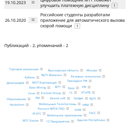
19.10.2023
улучшить платежную дисциплину
1
Российские студенты разработали
26.10.2020
приложение для автоматического вызова
скорой помощи
1
Публикаций - 2, упоминаний - 2
Торговля розничная
Ярославская область
Москва
ЯрГУ Михалыч
Речевые технологии
Кубань
Президент РФ
МСП Корпорация
Демография
МТТ
РФ
Data Mining
Крок
ОТиПБ
1С
Eurotek Group
Сочи
PM
Desnol soft
Gadget
ЯрГУ
Образование
Мобильные ТелеСистемы
Hackathon
HRM
Россети МРСК ПАО
ОНФ
ТАСС
IP-АТС
Мобильное приложение
Адыгея Республика
МТС Exolve
1С:Предприятие