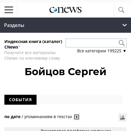
Разделы
Индексная книга (каталог)
CNews
*
Все категории
199225
▼
Получите все материалы
CNews по ключевому слову
Бойцов Сергей
СОБЫТИЯ
по дате
/
упоминаниям в текстах
Регистровая платформа компании