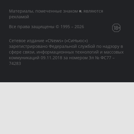
Материалы, помеченные знаком ■, являются
рекламой
Все права защищены © 1995 – 2026
Сетевое издание «CNews» («СиНьюс»)
зарегистрировано Федеральной службой по надзору в
сфере связи, информационных технологий и массовых
коммуникаций 09.11.2018 за номером Эл № ФС77 –
74283