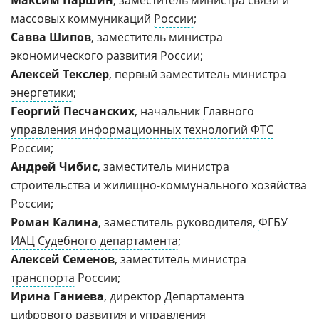
Максим Паршин
, заместитель министра связи и
массовых коммуникаций
России
;
Савва Шипов
, заместитель министра
экономического развития России;
Алексей Текслер
, первый заместитель министра
энергетики
;
Георгий Песчанских
, начальник
Главного
управления информационных технологий ФТС
России
;
Андрей Чибис
, заместитель министра
строительства и жилищно-коммунального хозяйства
России;
Роман Калина
, заместитель руководителя,
ФГБУ
ИАЦ Судебного департамента
;
Алексей Семенов
, заместитель
министра
транспорта
России;
Ирина Ганиева
, директор
Департамента
цифрового развития и управления