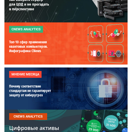
для ЦОД и не прогадать
в перспективе
CNEWS ANALYTICS
Топ-10 сфер применения
квантовых компьютеров.
Инфографика CNews
МНЕНИЕ МЕСЯЦА
Почему соответствие
стандартам не гарантирует
защиту от киберугроз
CNEWS ANALYTICS
Цифровые активы