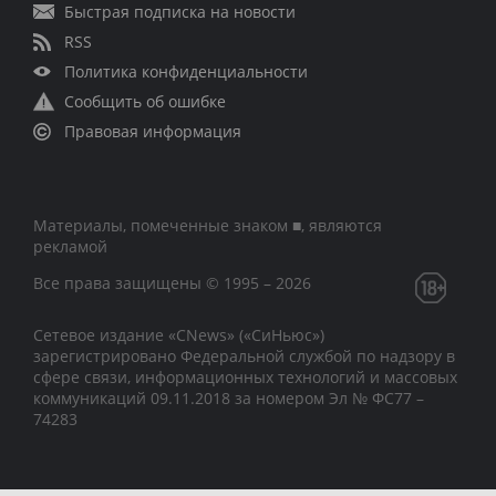
Быстрая подписка на новости
RSS
Политика конфиденциальности
Сообщить об ошибке
Правовая информация
Материалы, помеченные знаком ■, являются
рекламой
Все права защищены © 1995 – 2026
Сетевое издание «CNews» («СиНьюс»)
зарегистрировано Федеральной службой по надзору в
сфере связи, информационных технологий и массовых
коммуникаций 09.11.2018 за номером Эл № ФС77 –
74283