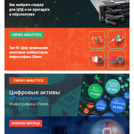
Как выбрать сервер
для ЦОД и не прогадать
в перспективе
CNEWS ANALYTICS
Топ-10 сфер применения
квантовых компьютеров.
Инфографика CNews
CNEWS ANALYTICS
Цифровые активы
«Росатома».
Инфографика CNews
МНЕНИЕ МЕСЯЦА