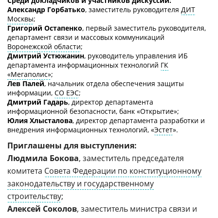
Среди докладчиков и участников дискуссии:
Александр Горбатько
, заместитель руководителя
ДИТ
Москвы
;
Григорий Остапенко
, первый заместитель руководителя,
департамент связи и массовых коммуникаций
Воронежской области
;
Дмитрий Устюжанин
, руководитель управления ИБ
департамента информационных технологий
ГК
«Мегаполис»
;
Лев Палей
, начальник отдела обеспечения защиты
информации,
СО ЕЭС
;
Дмитрий Гадарь
, директор департамента
информационной безопасности, банк «Открытие»;
Юлия Хлысталова
, директор департамента разработки и
внедрения информационных технологий, «
Эстет
».
Приглашены для выступления:
Людмила Бокова
, заместитель председателя
комитета
Совета Федерации по конституционному
законодательству и государственному
строительству
;
Алексей Соколов
, заместитель министра связи и