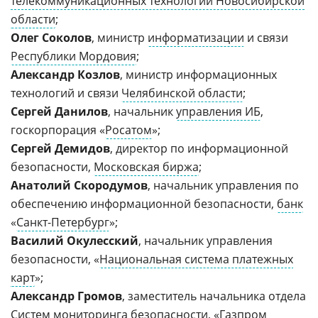
телекоммуникационных технологий Новосибирской
области
;
Олег Соколов
, министр
информатизации
и связи
Республики Мордовия
;
Александр Козлов
, министр информационных
технологий и связи
Челябинской области
;
Сергей Данилов
, начальник
управления ИБ
,
госкорпорация «
Росатом
»;
Сергей Демидов
, директор по информационной
безопасности,
Московская биржа
;
Анатолий Скородумов
, начальник управления по
обеспечению информационной безопасности,
банк
«
Санкт-Петербург
»;
Василий Окулесский
, начальник управления
безопасности, «
Национальная система платежных
карт
»;
Александр Громов
, заместитель начальника отдела
Систем мониторинга безопасности, «
Газпром