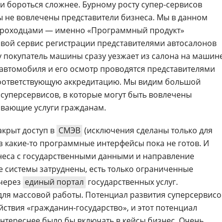
 бороться сложнее. Бурному росту супер-сервисов
сы не вовлечены представители бизнеса. Мы в данном
проходцами — именно «Программный продукт»
овой сервис регистрации представителями автосалонов
у покупатель машины сразу уезжает из салона на машин
 автомобиля и его осмотр проводятся представителями
соответствующую аккредитацию. Мы видим большой
 суперсервисов, в которые могут быть вовлечены
ывающие услуги гражданам.
акрыт доступ в
СМЭВ
(исключения сделаны только для
ез какие-то программные интерфейсы пока не готов. И
неса с государственными данными и направление
е системы затруднены, есть только ограниченные
 через
единый портал
государственных услуг.
 для массовой работы. Потенциал развития суперсервисо
ствия «гражданин-государство», и этот потенциал
интереснее было бы включать в кейсы бизнес. Очень