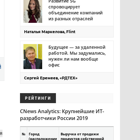
Развитие 5G
спровоцирует
объединение компаний
из разных отраслей
Наталья Маркелова, Flint
Будущее — за удаленной
работой. Мы задумались,
нужен ли нам вообще
офис
Сергей Еремеев, «РДТЕХ»
РЕЙТИНГИ
CNews Analytics: Крупнейшие ИТ-
разработчики России 2019
я
№
Город
Выручка от продажи
(расположение
продуктов собственной