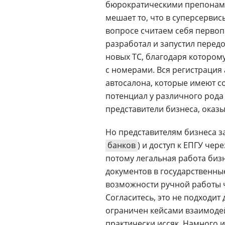
бюрократическими препонами
мешает то, что в суперсерви
вопросе считаем себя перво
разработал и запустил перед
новых ТС, благодаря котором
с номерами. Вся регистрация
автосалона, которые имеют 
потенциал у различного рода
представители бизнеса, оказ
Но представителям бизнеса з
банков
) и доступ к ЕПГУ чер
потому легальная работа биз
документов в государственны
возможности ручной работы
Согласитесь, это не подходит
ограничен кейсами взаимодей
практически иссяк. Намного 