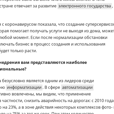
 стране отвечает за развитие
электронного государства
,
я с коронавирусом показала, что создание суперсервисо
торая помогает получать услуги не выходя из дома, може
в любой момент. Если после нормализации обстановки
ключать бизнес в процесс создания и использования
удет только расти.
недрения вам представляются наиболее
гиональные?
 безусловно является одним из лидеров среди
вню
информатизации
. В сфере
автоматизации
ктивно вовлечены, мы видим, что применение
частности, снизить аварийность на дорогах: с 2010 года
 на 23%, а в зоне действия некоторых комплексов фото- 
о на 75% за тот же срок. При этом количество