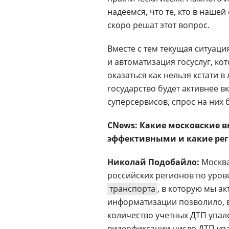
надеемся, что те, кто в нашей
скоро решат этот вопрос.
Вместе с тем текущая ситуаци
и автоматизация госуслуг, ко
оказаться как нельзя кстати 
государство будет активнее в
суперсервисов, спрос на них б
CNews: Какие московские в
эффективными и какие ре
Николай Подобайло:
Москва
российских регионов по уро
транспорта
, в которую мы а
информатизации позволило, в 
количество учетных ДТП упало
видеофиксации число ДТП упал