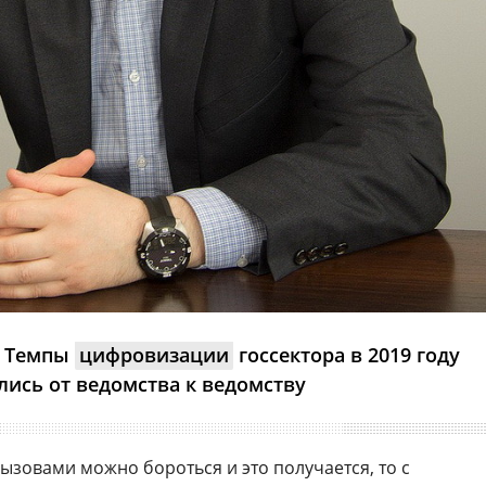
Темпы
цифровизации
госсектора в 2019 году
лись от ведомства к ведомству
ызовами можно бороться и это получается, то с