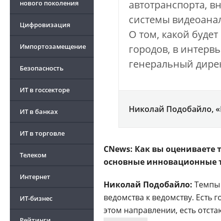
автотранспорта, в
нового поколения
системы видеоанал
Цифровизация
О том, какой буде
Импортозамещение
городов, в интерв
генеральный дире
Безопасность
ИТ в госсекторе
Николай Подобайло, 
ИТ в банках
ИТ в торговле
CNews: Как вы оцениваете т
Телеком
основные инновационные 
Интернет
Николай Подобайло:
Темпы 
ведомства к ведомству. Есть 
ИТ-бизнес
этом направлении, есть отст
Рейтинги