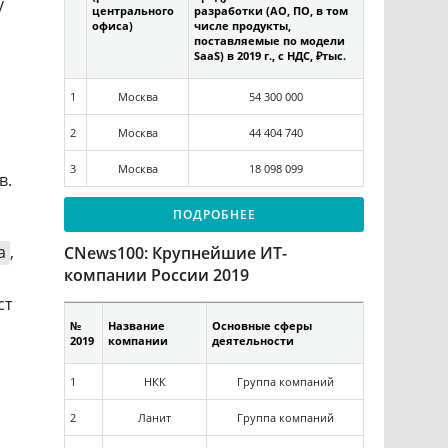
у
центрального
разработки (АО, ПО, в том
офиса)
числе продукты,
поставляемые по модели
SaaS) в 2019 г., с НДС, ₽тыс.
1
Москва
54 300 000
2
Москва
44 404 740
3
Москва
18 098 099
в.
ПОДРОБНЕЕ
а
,
CNews100: Крупнейшие ИТ-
компании России 2019
ст
№
Название
Основные сферы
2019
компании
деятельности
1
НКК
Группа компаний
2
Ланит
Группа компаний