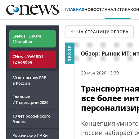
ГЛАВНАЯ
НОВОСТИ
АНАЛИТИКА
КО
НА СТРАНИЦУ ОБЗОРА
CNews FORUM
12 ноября
Обзор: Рынок ИТ: и
CNews AWARDS
12 ноября
29 мая 2020 13:30
30 лет рынку ERP
в России
Транспортная
все более ин
Главные
ИТ-сценарии
2026
персонализи
10 лет российского
бэкапа
Концепция умного 
России набирает о
Российские ПАКи