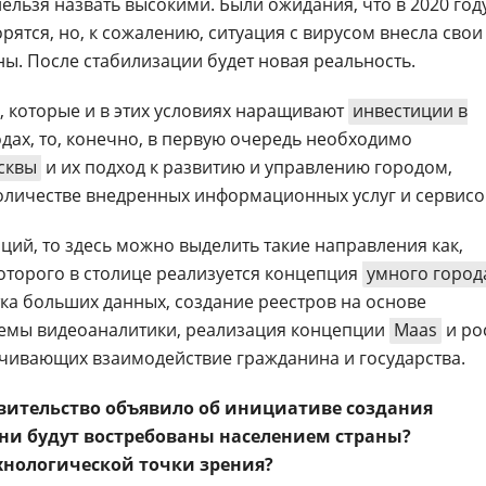
нельзя назвать высокими. Были ожидания, что в 2020 год
рятся, но, к сожалению, ситуация с вирусом внесла свои
ны. После стабилизации будет новая реальность.
ы, которые и в этих условиях наращивают
инвестиции в
одах, то, конечно, в первую очередь необходимо
сквы
и их подход к развитию и управлению городом,
личестве внедренных информационных услуг и сервисо
ций, то здесь можно выделить такие направления как,
которого в столице реализуется концепция
умного город
а больших данных, создание реестров на основе
темы видеоаналитики, реализация концепции
Maas
и ро
чивающих взаимодействие гражданина и государства.
вительство объявило об инициативе создания
они будут востребованы населением страны?
хнологической точки зрения?