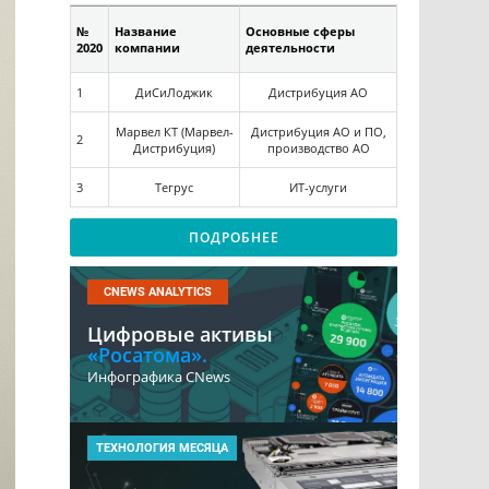
№
Название
Основные сферы
2020
компании
деятельности
1
ДиСиЛоджик
Дистрибуция АО
Марвел КТ (Марвел-
Дистрибуция АО и ПО,
2
Дистрибуция)
производство АО
3
Тегрус
ИТ-услуги
ПОДРОБНЕЕ
CNEWS ANALYTICS
Цифровые активы
«Росатома».
Инфографика CNews
ТЕХНОЛОГИЯ МЕСЯЦА