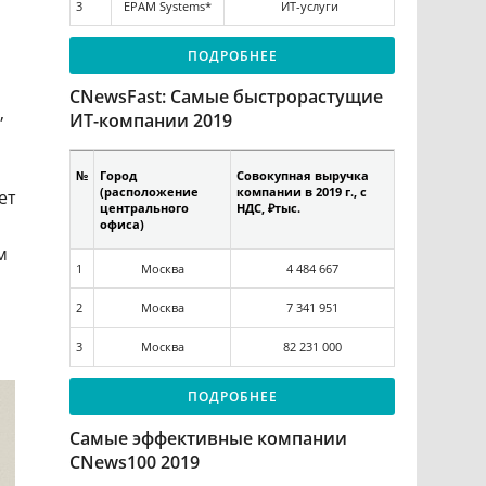
3
EPAM Systems*
ИТ-услуги
ПОДРОБНЕЕ
CNewsFast: Самые быстрорастущие
,
ИТ-компании 2019
№
Город
Совокупная выручка
(расположение
компании в 2019 г., c
ет
центрального
НДС, ₽тыс.
офиса)
м
1
Москва
4 484 667
2
Москва
7 341 951
3
Москва
82 231 000
ПОДРОБНЕЕ
Самые эффективные компании
CNews100 2019