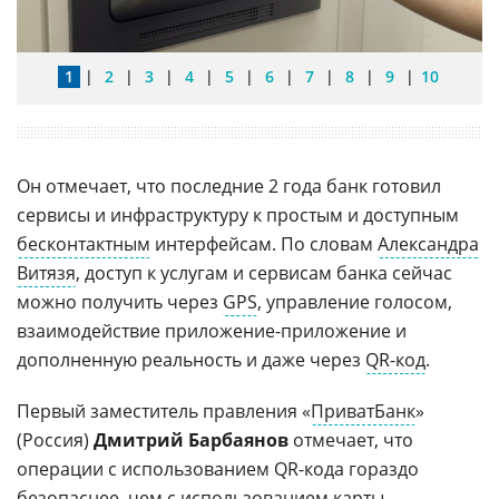
1
|
2
|
3
|
4
|
5
|
6
|
7
|
8
|
9
|
10
Он отмечает, что последние 2 года банк готовил
сервисы и инфраструктуру к простым и доступным
бесконтактным
интерфейсам. По словам
Александра
Витязя
, доступ к услугам и сервисам банка сейчас
можно получить через
GPS
, управление голосом,
взаимодействие приложение-приложение и
дополненную реальность и даже через
QR-код
.
Первый заместитель правления «
ПриватБанк
»
(Россия)
Дмитрий Барбаянов
отмечает, что
операции с использованием QR-кода гораздо
безопаснее, чем с использованием карты.