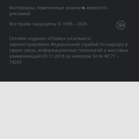
Материалы, помеченные знаком ■, являются
рекламой
Все права защищены © 1995 – 2026
Сетевое издание «CNews» («СиНьюс»)
зарегистрировано Федеральной службой по надзору в
сфере связи, информационных технологий и массовых
коммуникаций 09.11.2018 за номером Эл № ФС77 –
74283