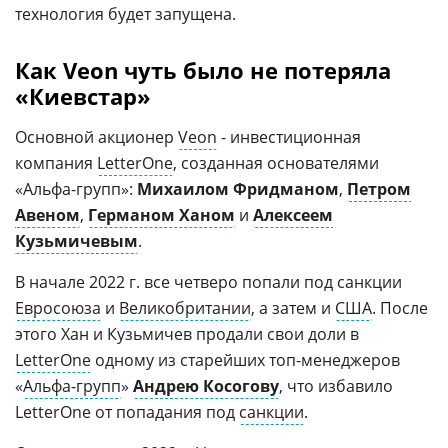
технология будет запущена.
Как Veon чуть было не потеряла
«Киевстар»
Основной акционер
Veon
- инвестиционная
компания
LetterOne
, созданная основателями
«Альфа-групп»:
Михаилом Фридманом
,
Петром
Авеном
,
Германом Ханом
и
Алексеем
Кузьмичевым
.
В начале 2022 г. все четверо попали под санкции
Евросоюза
и
Великобритании
, а затем и
США
. После
этого Хан и Кузьмичев продали свои доли в
LetterOne
одному из старейших топ-менеджеров
«
Альфа-групп
»
Андрею Косогову
, что избавило
LetterOne от попадания под
санкции
.