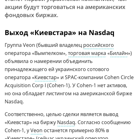
акции будут торговаться на американских
фондовых биржах.
Выход «Киевстара» на Nasdaq
Группа Veon (бывший владелец
российского
оператора «Вымпелком»,
торговая марка
«
Билайн
»)
объявила о намерении объединить
принадлежащего ей украинского сотового
оператора «
Киевстар
» и SPAC-компании Cohen Circle
Acquisition Corp I (Cohen-1). У Cohen-1 нет активов,
но она обладает листингом на американской бирже
Nasdaq.
Соответственно, целью сделки является вывод
«Киевстар» на биржу
Nasdaq
. Согласно сообщению
Cohen-1, у
Veon
останется примерно 80% в
«Киевстаре» (сейчас украинский оператор