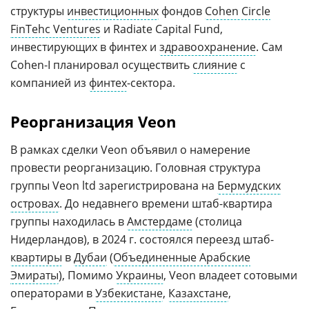
структуры
инвестиционных
фондов
Cohen Circle
FinTehc Ventures
и Radiate Capital Fund,
инвестирующих в финтех и
здравоохранение
. Сам
Cohen-I планировал осуществить
слияние
с
компанией из
финтех
-сектора.
Реорганизация Veon
В рамках сделки Veon объявил о намерение
провести реорганизацию. Головная структура
группы Veon ltd зарегистрирована на
Бермудских
островах
. До недавнего времени штаб-квартира
группы находилась в
Амстердаме
(столица
Нидерландов), в 2024 г. состоялся переезд штаб-
квартиры
в
Дубаи
(
Объединенные Арабские
Эмираты
), Помимо
Украины
, Veon владеет сотовыми
операторами в
Узбекистане
,
Казахстане
,