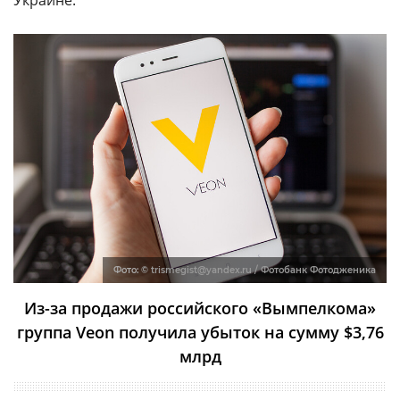
Украине.
Фото:
© trismegist@yandex.ru / Фотобанк Фотодженика
Из-за продажи российского «Вымпелкома»
группа Veon получила убыток на сумму $3,76
млрд