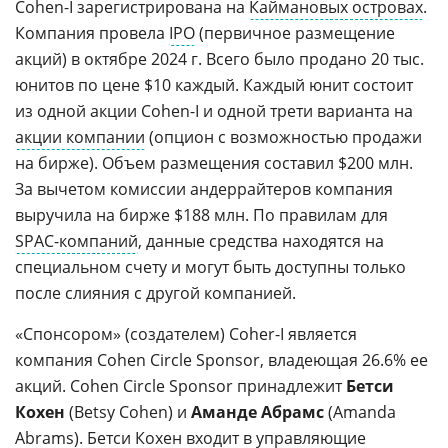
Cohen-I зарегистрирована на
Каймановых островах
.
Компания провела
IPO
(первичное размещение
акций) в октябре 2024 г. Всего было продано 20 тыс.
юнитов по цене $10 каждый. Каждый юнит состоит
из одной акции Cohen-I и одной трети варианта на
акции компании
(опцион с возможностью продажи
на бирже). Объем размещения составил $200 млн.
За вычетом комиссии андеррайтеров компания
выручила на бирже $188 млн. По правилам для
SPAC-компаний
, данные средства находятся на
специальном счету и могут быть доступны только
после слияния с другой компанией.
«Спонсором» (создателем) Coher-I является
компания Cohen Circle Sponsor, владеющая 26.6% ее
акций. Cohen Circle Sponsor принадлежит
Бетси
Кохен
(Betsy Cohen) и
Аманде Абрамс
(Amanda
Abrams). Бетси Кохен входит в управляющие