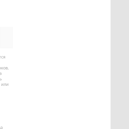
тся
ков,
а
ь
 или
ой