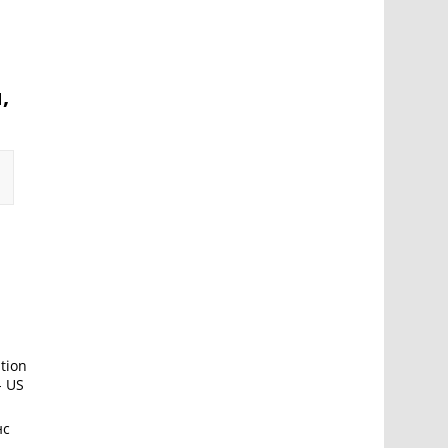
,
tion
- US
нс