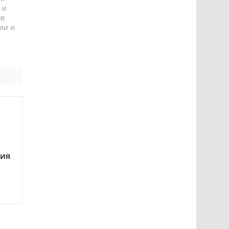
 и
ов
ли и
ния