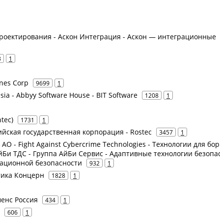
 проектирования - Аскон Интеграция - Аскон — интеграционные
3
1
ines Corp
9699
1
ia - Abbyy Software House - BIT Software
1208
1
tec)
1731
1
сийская государственная корпорация - Rostec
3457
1
е АО - Fight Against Cybercrime Technologies - Технологии для бо
йБи ТДС - Группа АйБи Сервис - Адаптивные технологии безопа
мационной безопасности
932
1
атика Концерн
1828
1
менс Россия
434
1
606
1