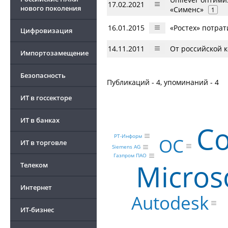
17.02.2021
нового поколения
«Сименс»
1
16.01.2015
«Ростех» потрат
Цифровизация
14.11.2011
От российской к
Импортозамещение
Безопасность
Публикаций - 4, упоминаний - 4
ИТ в госсекторе
ИТ в банках
Co
РТ-Информ
ОС
ИТ в торговле
Siemens AG
Газпром ПАО
Micros
Телеком
Интернет
Autodesk
ИТ-бизнес