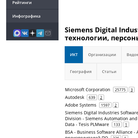
Рейтинги
Инфографика
Siemens Digital Indu
технологии, персон
ИКТ
Организации
Ведо
География
Статьи
Microsoft Corporation
25775
3
Autodesk
639
2
Adobe Systems
1597
2
Siemens Digital Industries Softwa
Division - Siemens Automation and
Data - Tesis PLMware
133
1
BSA - Business Software Alliance
производителей ПО