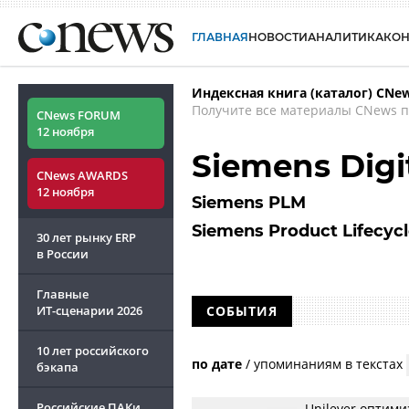
ГЛАВНАЯ
НОВОСТИ
АНАЛИТИКА
КО
Индексная книга (каталог) CNe
Получите все материалы CNews п
CNews FORUM
12 ноября
Siemens Digit
CNews AWARDS
12 ноября
Siemens PLM
Siemens Product Lifecy
30 лет рынку ERP
в России
Главные
ИТ-сценарии
2026
СОБЫТИЯ
10 лет российского
по дате
/
упоминаниям в текстах
бэкапа
Российские ПАКи
Unilever оптим