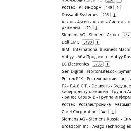
226
1
Ростех - РТ-Информ
149
1
Dassault Systemes
235
1
Аскон - Ascon - Аскон – Системы
решения
479
1
Siemens AG - Siemens Group
267
Dell EMC
5180
1
IBM - International Business Mach
Abbyy - Аби Продакшн - Abbyy Russ
LG Electronics
3735
1
Gen Digital - NortonLifeLock (Syman
Ростех РГК - Ростехнологии - рос
F6 - F.A.С.С.T. - Эфшесть - Будуще
киберпреступлениями - Группа А
- ранее Group-IB - Группа инфор
Ростех - Росэлектроника - Автом
Corel Corporation
341
1
Siemens AG - Siemens Russia - Си
Broadcom Inc - Avago Technologies