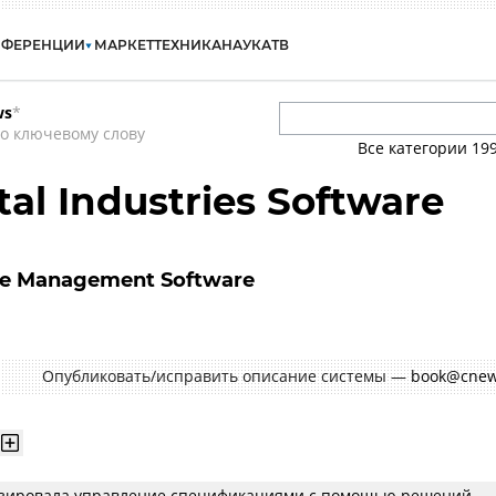
НФЕРЕНЦИИ
МАРКЕТ
ТЕХНИКА
НАУКА
ТВ
ws
*
о ключевому слову
Все категории
19
al Industries Software
cle Management Software
Опубликовать/исправить описание системы —
book@cnew
изировала управление спецификациями с помощью решений