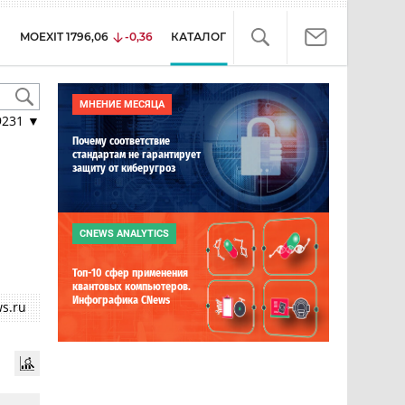
MOEXIT
1796,06
-0,36
КАТАЛОГ
МНЕНИЕ МЕСЯЦА
9231
▼
Почему соответствие
стандартам не гарантирует
защиту от киберугроз
CNEWS ANALYTICS
Топ-10 сфер применения
квантовых компьютеров.
Инфографика CNews
s.ru