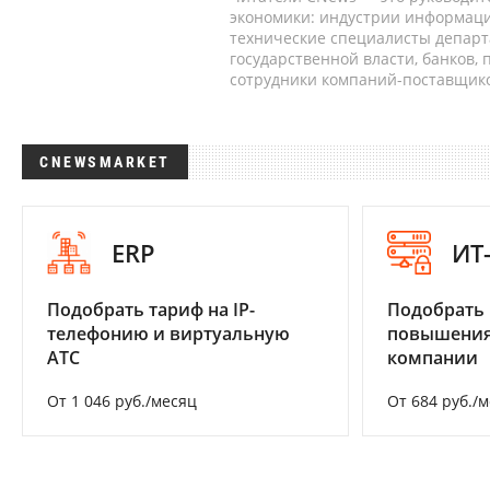
экономики: индустрии информаци
технические специалисты депар
государственной власти, банков,
сотрудники компаний-поставщико
CNEWSMARKET
ERP
ИТ
Подобрать тариф на IP-
Подобрать
телефонию и виртуальную
повышения
АТС
компании
От 1 046 руб./месяц
От 684 руб./