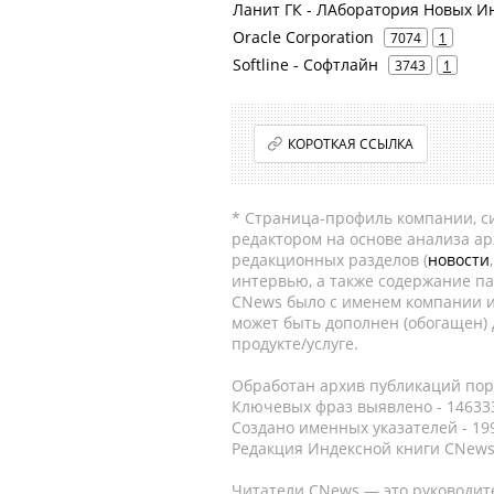
Ланит ГК - ЛАборатория Новых И
Oracle Corporation
7074
1
Softline - Софтлайн
3743
1
КОРОТКАЯ ССЫЛКА
* Страница-профиль компании, сис
редактором на основе анализа а
редакционных разделов (
новости
интервью, а также содержание па
CNews было с именем компании и
может быть дополнен (обогащен)
продукте/услуге.
Обработан архив публикаций порт
Ключевых фраз выявлено - 146333
Создано именных указателей - 19
Редакция Индексной книги CNews
Читатели CNews — это руководит