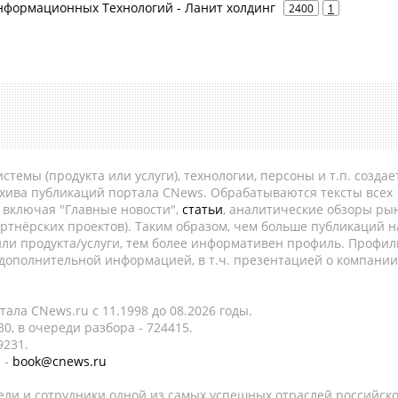
нформационных Технологий - Ланит холдинг
2400
1
темы (продукта или услуги), технологии, персоны и т.п. создае
рхива публикаций портала CNews. Обрабатываются тексты всех
, включая "Главные новости",
статьи
, аналитические обзоры рын
ртнёрских проектов). Таким образом, чем больше публикаций н
ли продукта/услуги, тем более информативен профиль. Профил
 дополнительной информацией, в т.ч. презентацией о компании
ала CNews.ru c 11.1998 до 08.2026 годы.
0, в очереди разбора - 724415.
9231.
 -
book@cnews.ru
ели и сотрудники одной из самых успешных отраслей российск