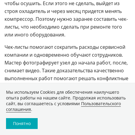
чтобы осушить. Если этого не сделать, выйдет из
строя охладитель и через месяц придется менять
компрессор. Поэтому нужно заранее составить чек-
листы, что необходимо сделать при ремонте того
или иного оборудования.
Чек-листы помогают сократить расходы сервисной
компании и одновременно обучают сотрудников.
Мастер фотографирует узел до начала работ, после,
снимает видео. Такие доказательства качественно
выполненных работ помогают решать конфликтные
ситуации с заказчиками. Кроме того, чек-лист
Мы используем Сookies для обеспечения наилучшего
помогает заполнить акт в соответствии с
опыта работы на нашем сайте. Продолжая использовать
корпоративными требованиями клиента, например
сайт, вы соглашаетесь с условиями
Пользовательского
добавить производственные характеристики
соглашения
.
оборудования сразу после ремонта.
Понятно
Когда заявки отработаны, мастер должен по ним