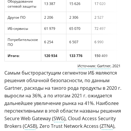
Оборудование
13 387
15 626
17 020
17%
сетевой защиты
Другое ПО
2 206
2 306
2 527
5%
ИБ-сервисы
61 979
65 070
72 497
5%
Потребительское
6 254
6 507
6 990
4%
ПО
Итого:
120 934
133 776
150 409
11%
Источник: Gartner
, 2021
Cамым быстрорастущим сегментом ИБ являются
решения облачной безопасности, по данным
Gartner, расходы на такого рода продукты в 2020 г.
выросли на 36%, а по итогам 2021 г. ожидается
дальнейшее увеличение рынка на 41%. Наиболее
перспективными в этой области названы решения
Secure Web Gateway (
SWG
), Cloud Access Security
Brokers (
CASB
), Zero Trust Network Access (
ZTNA
),