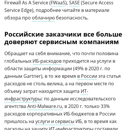
Firewall As A Service (
FWaaS
),
SASE
(Secure Access
Service Edge), подробнее читайте в материале
обзора про
облачную
безопасность.
Российские заказчики все больше
доверяют сервисным компаниям
Обращает на себя внимание, что почти половина
глобальных
ИБ-расходов
приходится на услуги в
области защиты информации (49% в 2020 г. по
данным Gartner), в то же время
в России
эта статья
расходов не столь велика, а на первом месте по
объему затрат находится защита
ИТ-
инфраструктуры
: по данным исследовательского
агентства
Anti-Malware.ru
, в 2020 г. только 33%
расходов корпоративных ИБ-бюджетов в России
пришлось на
услуги и сервисы
ИБ, в то время как
расходы на защиту ИТ-инфраструктуры составили