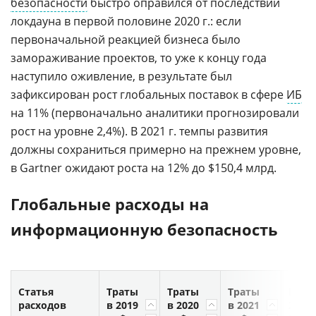
безопасности
быстро оправился от последствий
локдауна в первой половине 2020 г.: если
первоначальной реакцией бизнеса было
замораживание проектов, то уже к концу года
наступило оживление, в результате был
зафиксирован рост глобальных поставок в сфере
ИБ
на 11% (первоначально аналитики прогнозировали
рост на уровне 2,4%). В 2021 г. темпы развития
должны сохраниться примерно на прежнем уровне,
в Gartner ожидают роста на 12% до $150,4 млрд.
Глобальные расходы на
информационную безопасность
Статья
Траты
Траты
Траты
Рост
расходов
в 2019
в 2020
в 2021
2019/