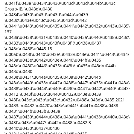
\u041f\u043e \u0434\u0430\u043d\u043d\u044b\u043c
Group-IB, \u043d\u0430
\u0434\u0430\u043d\u043d\u044b\u0439
\u043c\u043e\u043c\u0435\u043d\u0442
\u0441\u0443\u0449\u0435\u0441\u0442\u0432\u0443\u0435\u
137
\u043a\u0438\u0431\u0435\u0440\u043a\u0440\u0438\u043c\u
\u0433\u0440\u0443\u043f\u043f (\u0438\u0437
\u043d\u0438\u0445 15
\u00ab\u043f\u0440\u043e\u0433\u043e\u0441\u0443\u0434\u
\u043a\u043e\u0442\u043e\u0440\u044b\u0435
\u043d\u0430\u0446\u0435\u043b\u0435\u043d\u044b
\u043d\u0430
\u043e\u0431\u044a\u0435\u043a\u0442\u044b
\u043a\u0440\u0438\u0442\u0438\u0447\u0435\u0441\u043a\u
\u0438\u043d\u0444\u0440\u0430\u0441\u0442\u0440\u0443\u
\u0412 \u043f\u0435\u0440\u0432\u043e\u0439
\u043f\u043e\u043b\u043e\u0432\u0438\u043d\u0435 2021
\u0433. \u0432 \u0420\u043e\u0441\u0441\u0438\u0438
\u0431\u044b\u043b\u043e
\u0437\u0430\u0444\u0438\u043a\u0441\u0438\u0440\u043e\u
\u043f\u043e\u0447\u0442\u0438 \u0432 3
\u0440\u0430\u0437\u0430
\u0431\u043e\u043b\u044c\u0448\u0435