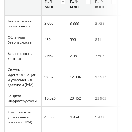
г., $
г., $
г., $
%
млн
млн
млн
Безопасность
3 095
3 333
3 738
8%
приложений
Облачная
439
595
841
36%
безопасность
Безопасность
2 662
2 981
3 505
12%
данных
Системы
идентификации
9 837
12 036
13 917
22%
и управления
доступом (IAM)
Защита
16 520
20 462
23 903
24%
инфраструктуры
Комплексное
управление
4 555
4 859
5 473
7%
рисками (IRM)