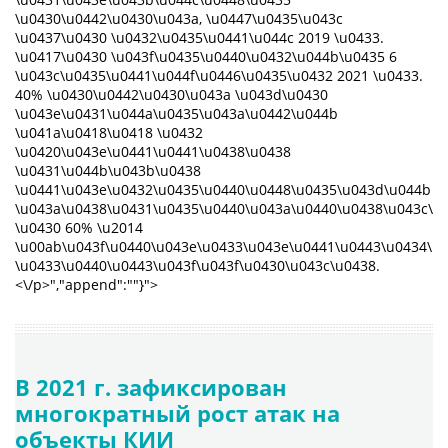
\u0430\u0442\u0430\u043a, \u0447\u0435\u043c
\u0437\u0430 \u0432\u0435\u0441\u044c 2019 \u0433.
\u0417\u0430 \u043f\u0435\u0440\u0432\u044b\u0435 6
\u043c\u0435\u0441\u044f\u0446\u0435\u0432 2021 \u0433.
40% \u0430\u0442\u0430\u043a \u043d\u0430
\u043e\u0431\u044a\u0435\u043a\u0442\u044b
\u041a\u0418\u0418 \u0432
\u0420\u043e\u0441\u0441\u0438\u0438
\u0431\u044b\u043b\u0438
\u0441\u043e\u0432\u0435\u0440\u0448\u0435\u043d\u044b
\u043a\u0438\u0431\u0435\u0440\u043a\u0440\u0438\u043c\u
\u0430 60% \u2014
\u00ab\u043f\u0440\u043e\u0433\u043e\u0441\u0443\u0434\u
\u0433\u0440\u0443\u043f\u043f\u0430\u043c\u0438.
<\/p>","append":""}">
В 2021 г. зафиксирован
многократный рост атак на
объекты КИИ