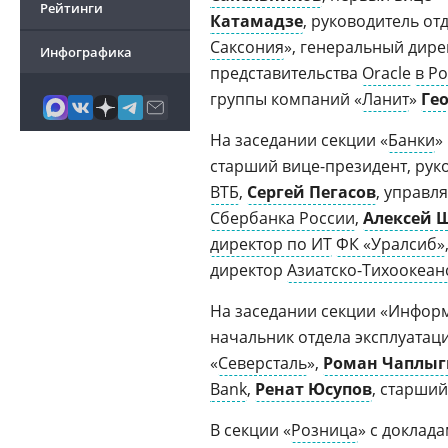
Рейтинги
Катамадзе
, руководитель о
Саксония
», генеральный дир
Инфографика
представительства
Oracle
в Р
группы компаний «
Ланит
»
Ге
На заседании секции «
Банки
»
старший вице-президент, ру
ВТБ
,
Сергей Пегасов
, управл
Сбербанка России
,
Алексей 
директор по ИТ
ФК «Уралсиб»
директор
Азиатско-Тихоокеан
На заседании секции «Инфор
начальник отдела эксплуата
«
Северсталь
»,
Роман Чаплы
Bank
,
Ренат Юсупов
, старши
В секции «
Розница
» с доклад