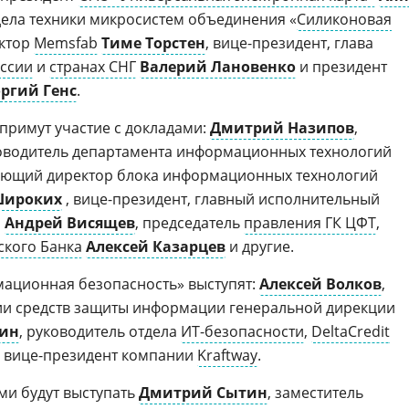
тдела техники микросистем объединения «
Силиконовая
ектор
Memsfab
Тиме Торстен
, вице-президент, глава
оссии
и
странах СНГ
Валерий Лановенко
и президент
оргий Генс
.
 примут участие с докладами:
Дмитрий Назипов
,
ководитель департамента информационных технологий
яющий директор блока информационных технологий
Широких
, вице-президент, главный исполнительный
,
Андрей Висящев
, председатель
правления ГК ЦФТ
,
ского Банка
Алексей Казарцев
и другие.
мационная безопасность» выступят:
Алексей Волков
,
ции средств защиты информации генеральной дирекции
гин
, руководитель отдела
ИТ-безопасности
,
DeltaCredit
й вице-президент компании
Kraftway
.
ами будут выступать
Дмитрий Сытин
, заместитель