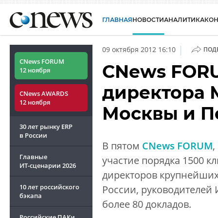
ГЛАВНАЯ
НОВОСТИ
АНАЛИТИКА
КО
|
09 октября 2012 16:10
ПОД
CNews FORUM
CNews FORU
12 ноября
директора 
CNews AWARDS
12 ноября
Москвы и П
30 лет рынку ERP
в России
В пятом
CNews FORUM
,
Главные
участие порядка 1500 к
ИТ-сценарии
2026
директоров крупнейших
10 лет российского
России, руководителей 
бэкапа
более 80 докладов.
Российские ПАКи