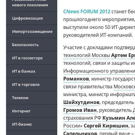
нового поколения
CNews FORUM 2012
станет бе
Цифровизация
прошлогоднего мероприятия, 
выступили около 50 ИТ-дирек
Импортозамещение
руководителей ИТ-компаний.
Безопасность
Участие с докладами подтвер
технологий Москвы
Артем Е
ИТ в госсекторе
технологий, связи и защиты
Информационного управлени
ИТ в банках
Романков
, министр государ
ИТ в торговле
связи правительства
Московс
министра, министр информат
Телеком
Шайхутдинов
, председател
Громов Иван
, руководитель
Интернет
страхования РФ
Кузьмин Ал
ИТ-бизнес
России»
Сергей Кирюшин
, 
Сапельников
, первый вице 