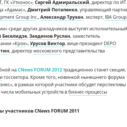
Т,
ГК «Утконос»
,
Сергей Адмиральский
, директор по ИТ
а «
Адамас
»,
Дмитрий Потапенко
, управляющий партн
pment Group Inc
.,
Александр Трухан
, эксперт,
IBA Group
ии» среди других докладчиков выступят исполнительный
 Беселидзе
,
Заединов Руслан
, заместитель
ании «
Крок
»,
Урусов Виктор
, вице-президент
DEPO
нтин
, директор
московского
представительства
абной на
CNews FORUM 2012
традиционно станет секция,
и
госсектора. Кроме того, новинкой нынешнего форума
знес», в рамках которой участники обсудят перспективы
 числа мобильных устройств в
бизнес-процессы
ы участников CNews FORUM 2011