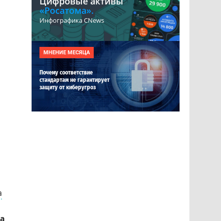
Цифровые активы
«Росатома».
Инфографика CNews
МНЕНИЕ МЕСЯЦА
Почему соответствие
стандартам не гарантирует
защиту от киберугроз
а
а