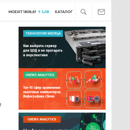
MOEXIT
1806,61
3,08
КАТАЛОГ
ТЕХНОЛОГИЯ МЕСЯЦА
Как выбрать сервер
для ЦОД и не прогадать
в перспективе
CNEWS ANALYTICS
Топ-10 сфер применения
квантовых компьютеров.
Инфографика CNews
и
CNEWS ANALYTICS