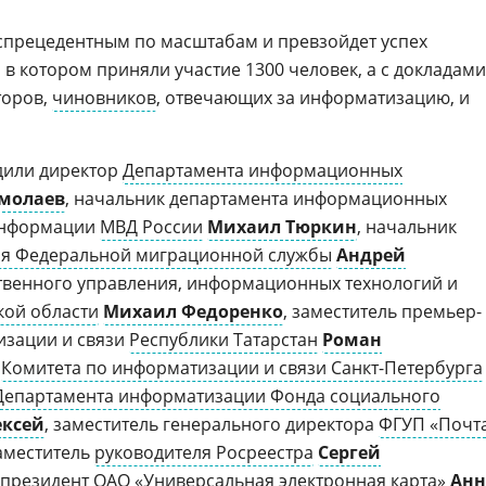
спрецедентным по масштабам и превзойдет успех
в котором приняли участие 1300 человек, а с докладами
торов,
чиновников
, отвечающих за информатизацию, и
дили директор
Департамента информационных
рмолаев
, начальник департамента информационных
 информации
МВД России
Михаил Тюркин
, начальник
я Федеральной миграционной службы
Андрей
ственного управления, информационных технологий и
кой области
Михаил Федоренко
, заместитель премьер-
изации и связи
Республики Татарстан
Роман
ь
Комитета по информатизации и связи Санкт-Петербурга
Департамента информатизации Фонда социального
ексей
, заместитель генерального директора
ФГУП «Почт
заместитель
руководителя Росреестра
Сергей
– президент
ОАО «Универсальная электронная карта»
Анн