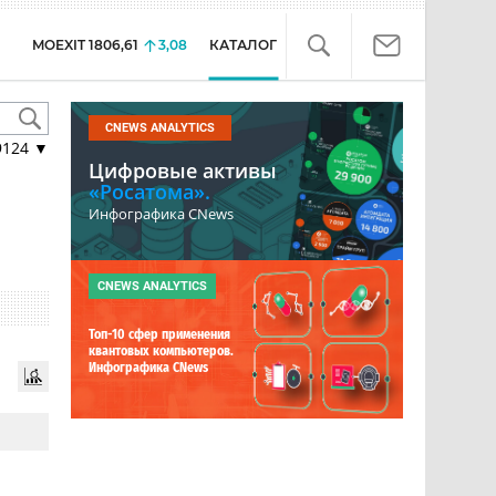
MOEXIT
1806,61
3,08
КАТАЛОГ
CNEWS ANALYTICS
9124
▼
Цифровые активы
«Росатома».
Инфографика CNews
CNEWS ANALYTICS
Топ-10 сфер применения
квантовых компьютеров.
Инфографика CNews