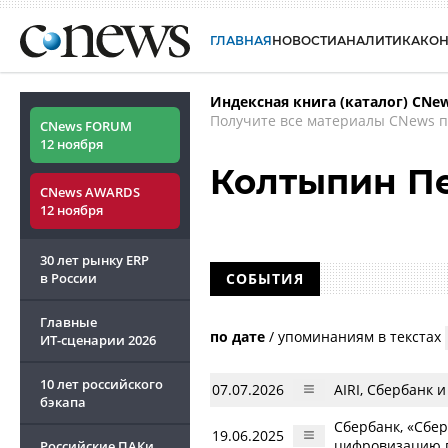
ГЛАВНАЯ
НОВОСТИ
АНАЛИТИКА
КО
Индексная книга (каталог) CNe
Получите все материалы CNews п
CNews FORUM
12 ноября
Колтыпин П
CNews AWARDS
12 ноября
30 лет рынку ERP
в России
СОБЫТИЯ
Главные
по дате
/
упоминаниям в текстах
ИТ-сценарии
2026
10 лет российского
07.07.2026
AIRI, Сбербанк
бэкапа
Сбербанк, «Сбер
19.06.2025
цифровизацию 
Российские ПАКи