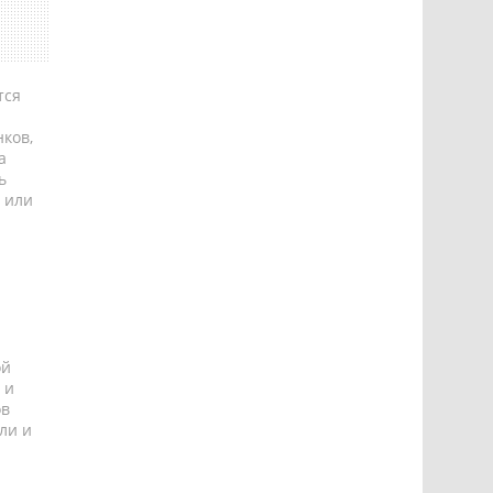
тся
ков,
а
ь
 или
ой
 и
ов
ли и