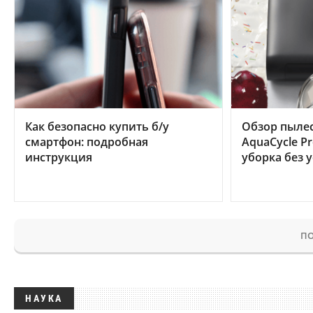
Как безопасно купить б/у
Обзор пылес
смартфон: подробная
AquaCycle Pr
инструкция
уборка без 
ПО
НАУКА