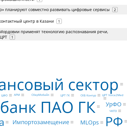
ур» планируют совместно развивать цифровые сервисы
2
контактный центр в Казани
1
 Мордовии применят технологию распознавания речи,
 ЦРТ
1
ансовый сектор
АРМ
СберМобайл
ЦРТ Voice2Med
СКБ Контур
ЦРТ ГК
ЦФО
банк ПАО ГК
УрФО
ЧКПЗ
РФ
а
Импортозамещение
MLOps