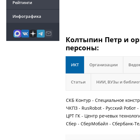
Рейтинги
Инфографика
Колтыпин Петр и ор
персоны:
ИКТ
Организации
Ведо
Статьи
НИИ, ВУЗы и библио
СКБ Контур - Специальное конст
ЧКПЗ - RusRobot - Русский Робот -
ЦРТ ГК - Центр речевых технолог
Сбер - СберМобайл - Сбербанк-Т