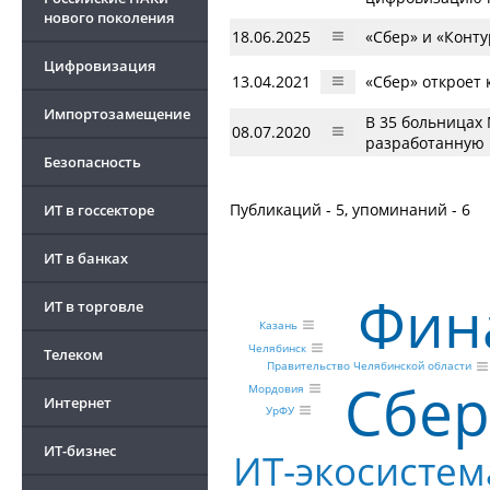
нового поколения
18.06.2025
«Сбер» и «Конт
Цифровизация
13.04.2021
«Сбер» откроет 
Импортозамещение
В 35 больницах
08.07.2020
разработанную
Безопасность
Публикаций - 5, упоминаний - 6
ИТ в госсекторе
ИТ в банках
Фин
ИТ в торговле
Казань
Челябинск
Телеком
Правительство Челябинской области
Сбер
Мордовия
Интернет
УрФУ
ИТ-бизнес
ИТ-экосистем