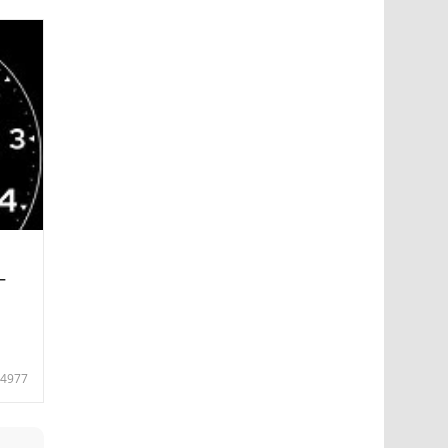
—
4977