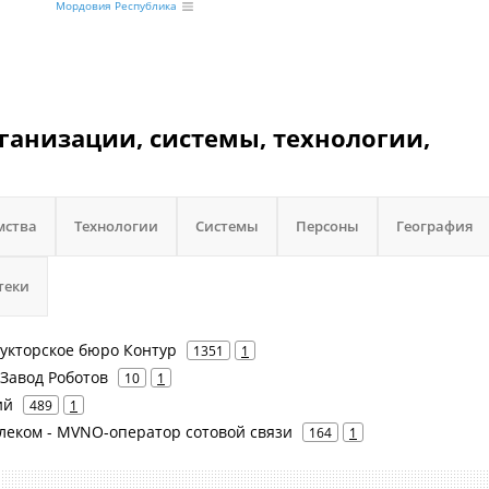
Мордовия Республика
ганизации, системы, технологии,
мства
Технологии
Системы
Персоны
География
теки
рукторское бюро Контур
1351
1
 Завод Роботов
10
1
ий
489
1
елеком - MVNO-оператор сотовой связи
164
1