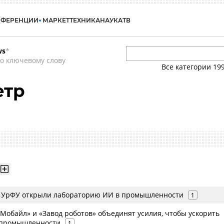
НФЕРЕНЦИИ
МАРКЕТ
ТЕХНИКА
НАУКА
ТВ
ws
*
о ключевому слову
Все категории
19
етр
 и УрФУ открыли лабораторию ИИ в промышленности
1
Мобайл» и «Завод роботов» объединят усилия, чтобы ускорить
промышленности
1