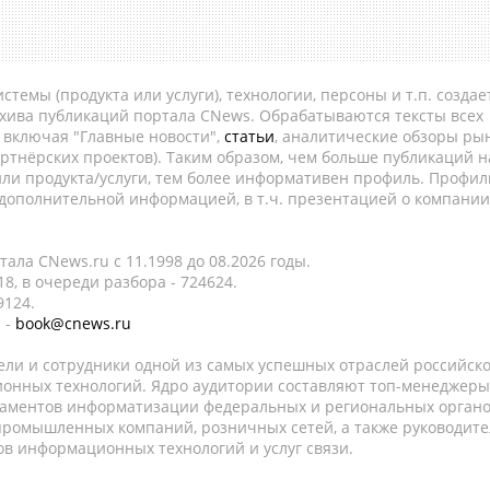
темы (продукта или услуги), технологии, персоны и т.п. создае
рхива публикаций портала CNews. Обрабатываются тексты всех
, включая "Главные новости",
статьи
, аналитические обзоры рын
ртнёрских проектов). Таким образом, чем больше публикаций н
ли продукта/услуги, тем более информативен профиль. Профил
 дополнительной информацией, в т.ч. презентацией о компании
ала CNews.ru c 11.1998 до 08.2026 годы.
8, в очереди разбора - 724624.
9124.
 -
book@cnews.ru
ели и сотрудники одной из самых успешных отраслей российск
онных технологий. Ядро аудитории составляют топ-менеджеры
таментов информатизации федеральных и региональных орган
 промышленных компаний, розничных сетей, а также руководите
в информационных технологий и услуг связи.