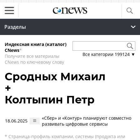
Разделы
Индексная книга (каталог)
CNews
*
Все категории
199124
▼
Получите все материалы
CNews по ключевому слову
Сродных Михаил
+
Колтыпин Петр
«Сбер» и «Контур» планируют совместно
18.06.2025
развивать цифровые сервисы
* Страница-профиль компании, системы (продукта или