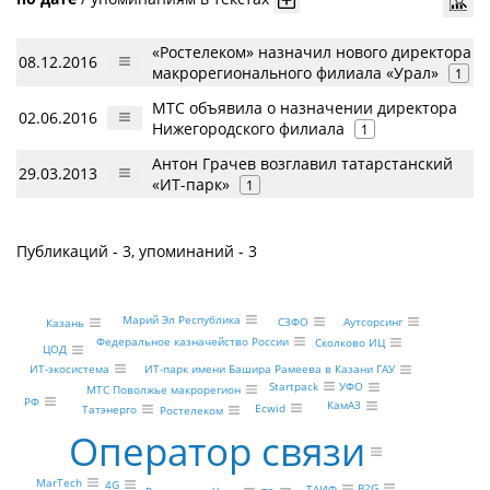
«Ростелеком» назначил нового директора
08.12.2016
макрорегионального филиала «Урал»
1
МТС объявила о назначении директора
02.06.2016
Нижегородского филиала
1
Антон Грачев возглавил татарстанский
29.03.2013
«ИТ-парк»
1
Публикаций - 3, упоминаний - 3
Марий Эл Республика
Аутсорсинг
СЗФО
Казань
Федеральное казначейство России
Сколково ИЦ
ЦОД
ИТ-экосистема
ИТ-парк имени Башира Рамеева в Казани ГАУ
Startpack
УФО
МТС Поволжье макрорегион
РФ
КамАЗ
Ecwid
Татэнерго
Ростелеком
Оператор связи
MarTech
4G
B2G
ТАИФ