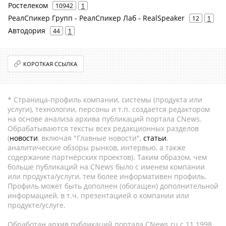
Ростелеком
10942
1
РеалСпикер Групп - РеалСпикер Лаб - RealSpeaker
12
1
Автодория
44
1
КОРОТКАЯ ССЫЛКА
* Страница-профиль компании, системы (продукта или
услуги), технологии, персоны и т.п. создается редактором
на основе анализа архива публикаций портала CNews.
Обрабатываются тексты всех редакционных разделов
(
новости
, включая "Главные новости",
статьи
,
аналитические обзоры рынков, интервью, а также
содержание партнёрских проектов). Таким образом, чем
больше публикаций на CNews было с именем компании
или продукта/услуги, тем более информативен профиль.
Профиль может быть дополнен (обогащен) дополнительной
информацией, в т.ч. презентацией о компании или
продукте/услуге.
Обработан архив публикаций портала CNews.ru c 11.1998