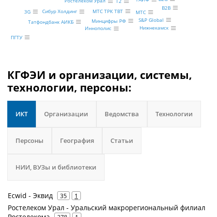
Ростелеком Урал
Т2
B2B
МТС ТРК ТВТ
Сибур Холдинг
3G
МТС
S&P Global
Минцифры РФ
Татфондбанк АИКБ
Нижнекамск
Иннополис
ПГТУ
КГФЭИ и организации, системы,
технологии, персоны:
ИКТ
Организации
Ведомства
Технологии
Персоны
География
Статьи
НИИ, ВУЗы и библиотеки
Ecwid - Эквид
35
1
Ростелеком Урал - Уральский макрорегиональный филиал
Ростелекома