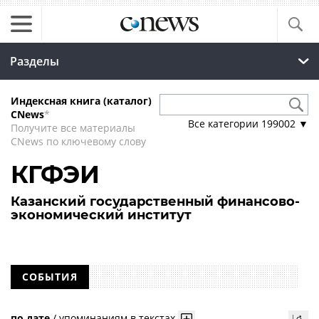
Разделы
Индексная книга (каталог)
CNews
*
Все категории
199002
▼
Получите все материалы
CNews по ключевому слову
КГФЭИ
Казанский государственный финансово-
экономический институт
СОБЫТИЯ
по дате
/
упоминаниям в текстах