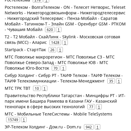
278
1
Ростелеком - ВолгаТелеком - ON - Телесет Нетворкс, Teleset
Networks - Нижегородсвязьинформ - Нижегородтелесервис
- Нижегородский Телесервис - Пенза-Мобайл - Саратов
Мобайл - Татинком-Т - Элайн GSM - Оренбург GSM - РТКОМ
- Чувашия Мобайл
620
1
Т2 - Т2 Мобайл - СкайЛинк - Skylink - Московская сотовая
связь (МСС) - Аларис
1428
1
Startpack - СтартПак
26
1
МТС Поволжье макрорегион - МТС Поволжье СЗ - МТС
Поволжье Северо-Запад - МТС Поволжье ЮВ - МТС
Поволжье Юго-Восток
70
1
Сибур Холдинг - Сибур РТ - ТАИФ Телком - ТАИФ Телеком -
ТАИФ Телекоммункиации - Телеком-Менеджмент
35
1
МТС ТРК ТВТ
10
1
Правительство Республики Татарстан - Минцифры РТ - ИТ-
парк имени Башира Рамеева в Казани ГАУ - Казанский
технопарк в сфере высоких технологий
77
1
МТС - Мобильные ТелеСистемы - Mobile TeleSystems
15749
1
ЭР-Телеком Холдинг - Дом.ru - Dom.ru
942
1