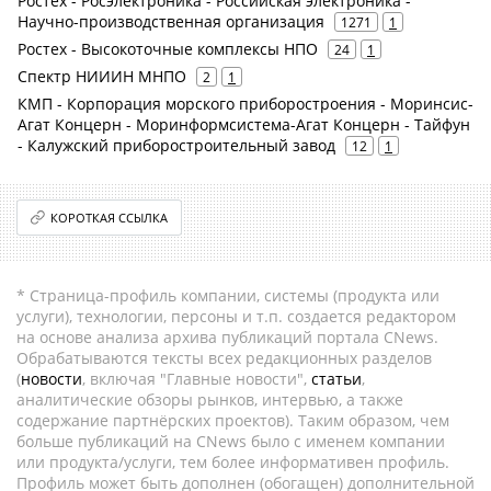
Ростех - Росэлектроника - Российская электроника -
Научно-производственная организация
1271
1
Ростех - Высокоточные комплексы НПО
24
1
Спектр НИИИН МНПО
2
1
КМП - Корпорация морского приборостроения - Моринсис-
Агат Концерн - Моринформсистема-Агат Концерн - Тайфун
- Калужский приборостроительный завод
12
1
КОРОТКАЯ ССЫЛКА
* Страница-профиль компании, системы (продукта или
услуги), технологии, персоны и т.п. создается редактором
на основе анализа архива публикаций портала CNews.
Обрабатываются тексты всех редакционных разделов
(
новости
, включая "Главные новости",
статьи
,
аналитические обзоры рынков, интервью, а также
содержание партнёрских проектов). Таким образом, чем
больше публикаций на CNews было с именем компании
или продукта/услуги, тем более информативен профиль.
Профиль может быть дополнен (обогащен) дополнительной