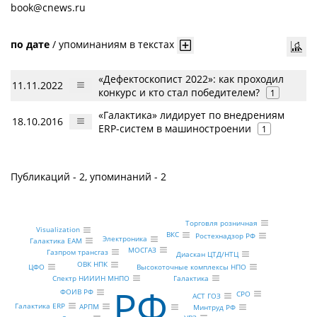
book@cnews.ru
по дате
/
упоминаниям в текстах
«Дефектоскопист 2022»: как проходил
11.11.2022
конкурс и кто стал победителем?
1
«Галактика» лидирует по внедрениям
18.10.2016
ERP-систем в машиностроении
1
Публикаций - 2, упоминаний - 2
Торговля розничная
Visualization
ВКС
Ростехнадзор РФ
Электроника
Галактика EAM
МОСГАЗ
Газпром трансгаз
Диаскан ЦТД/НТЦ
ОВК НПК
Высокоточные комплексы НПО
ЦФО
Галактика
Спектр НИИИН МНПО
РФ
ФОИВ РФ
СРО
АСТ ГОЗ
Галактика ERP
АРПМ
Минтруд РФ