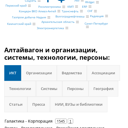
УВЗ
Соцсеть
Widget
Пермский край
ERP
КМП
Росэлектроника
СНГ
Концерн ВКО Алмаз-Антей
Транснефть
Радиация
Волгограднефтемаш
Газпром добыча Надым
Архангельская область
Санкт-Петербург
Камчатский край
Электроэнергетика
Алтайвагон и организации,
системы, технологии, персоны:
ИКТ
Организации
Ведомства
Ассоциации
Технологии
Системы
Персоны
География
Статьи
Пресса
НИИ, ВУЗы и библиотеки
Галактика - Корпорация
1545
1