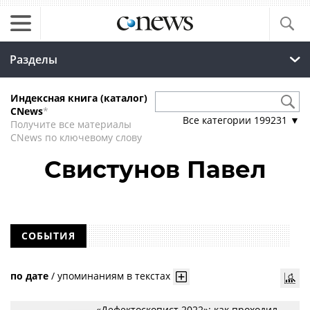
Разделы
Индексная книга (каталог)
CNews
*
Все категории
199231
▼
Получите все материалы
CNews по ключевому слову
Свистунов Павел
СОБЫТИЯ
по дате
/
упоминаниям в текстах
«Дефектоскопист 2022»: как проходил