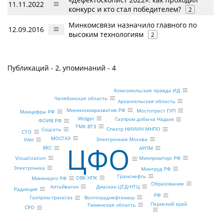
11.11.2022
конкурс и кто стал победителем?
2
Минкомсвязи назначило главного по
12.09.2016
высоким технологиям
2
Публикаций - 2, упоминаний - 4
Комсомольская правда ИД
Челябинская область
Архангельская область
Минэкономразвития РФ
Мостотрест ГУП
Минцифры РФ
Widget
Газпром добыча Надым
ФОИВ РФ
ТМК ВТЗ
Спектр НИИИН МНПО
Соцсеть
CTO
МОСГАЗ
Электронная Москва
РАН
ЦФО
ВКС
АРПМ
Минпромторг РФ
Visualization
Электроника
Минтруд РФ
Транснефть
ОВК НПК
Минэнерго РФ
Образование
Алтайвагон
Диаскан ЦТД/НТЦ
Радиация
РФ
Волгограднефтемаш
Газпром трансгаз
Пермский край
Тюменская область
СРО