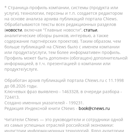
* Страница-профиль компании, системы (продукта или
услуги), технологии, персоны и т.п. создается редактором
на основе анализа архива публикаций портала CNews.
Обрабатываются тексты всех редакционных разделов
(
новости
, включая "Главные новости",
статьи
,
аналитические обзоры рынков, интервью, а также
содержание партнёрских проектов). Таким образом, чем
больше публикаций на CNews было с именем компании
или продукта/услуги, тем более информативен профиль.
Профиль может быть дополнен (обогащен) дополнительной
информацией, в т.ч. презентацией о компании или
продукте/услуге.
Обработан архив публикаций портала CNews.ru c 11.1998
до 08.2026 годы.
Ключевых фраз выявлено - 1463328, в очереди разбора -
724413.
Создано именных указателей - 199231.
Редакция Индексной книги CNews -
book@cnews.ru
Читатели CNews — это руководители и сотрудники одной
из самых успешных отраслей российской экономики:
индустрии информационных технологий. Ядро аудитории