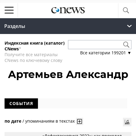
Разделы
Индексная книга (каталог)
CNews
*
Все категории
199201
▼
Получите все материалы
CNews по ключевому слову
Артемьев Александр
СОБЫТИЯ
по дате
/
упоминаниям в текстах
«Дефектоскопист 2022»: как проходил