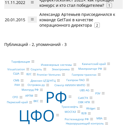
11.11.2022
конкурс и кто стал победителем?
1
Александр Артемьев присоединился к
20.01.2015
команде GetTaxi в качестве
операционного директора
2
Публикаций - 2, упоминаний - 3
Тарификация
Камчатский край
Инженерные системы
Минпромторг РФ
Электроника
Соцсеть
Visualization
США
B2C
Газпром трансгаз
Frontier Ventures
Газпром ПАО
СМБ
Диаскан ЦТД/НТЦ
Островок.ру
РАН
Спектр НИИИН МНПО
РФ
Минтруд РФ
UBS AG
РЭУ
АРПМ
СРО
СибСТК
ВКС
ОВК НПК
Пермский край
ЦФО
Транснефть
Widget
МОСГАЗ
B2B
MBA
Ростехнадзор РФ
Неразрушающий контроль