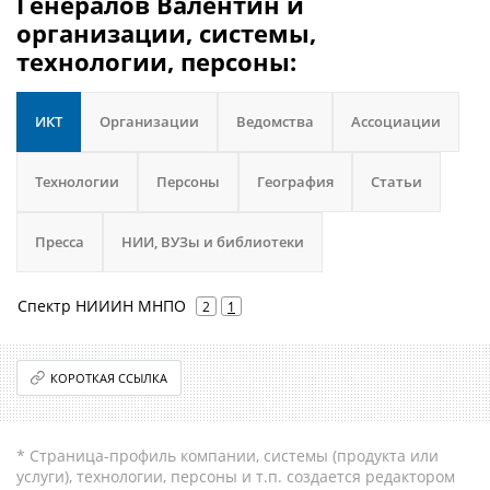
Генералов Валентин и
организации, системы,
технологии, персоны:
ИКТ
Организации
Ведомства
Ассоциации
Технологии
Персоны
География
Статьи
Пресса
НИИ, ВУЗы и библиотеки
Спектр НИИИН МНПО
2
1
КОРОТКАЯ ССЫЛКА
* Страница-профиль компании, системы (продукта или
услуги), технологии, персоны и т.п. создается редактором