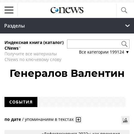
Разделы
Индексная книга (каталог)
CNews
*
Все категории
199124
▼
Получите все материалы
CNews по ключевому слову
Генералов Валентин
СОБЫТИЯ
по дате
/
упоминаниям в текстах
«Дефектоскопист 2022»: как проходил