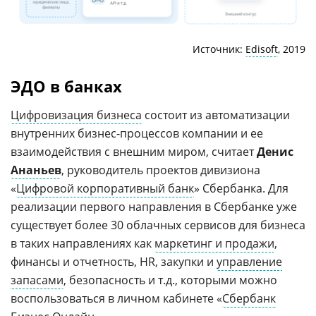
Источник:
Edisoft
, 2019
ЭДО в банках
Цифровизация бизнеса
состоит из автоматизации
внутренних бизнес-процессов компании и ее
взаимодействия с внешним миром, считает
Денис
Ананьев
, руководитель проектов дивизиона
«
Цифровой корпоративный банк
» Сбербанка. Для
реализации первого направления в Сбербанке уже
существует более 30 облачных сервисов для бизнеса
в таких направлениях как
маркетинг и продажи
,
финансы и отчетность, HR, закупки и
управление
запасами
, безопасность и т.д., которыми можно
воспользоваться в личном кабинете «
Сбербанк