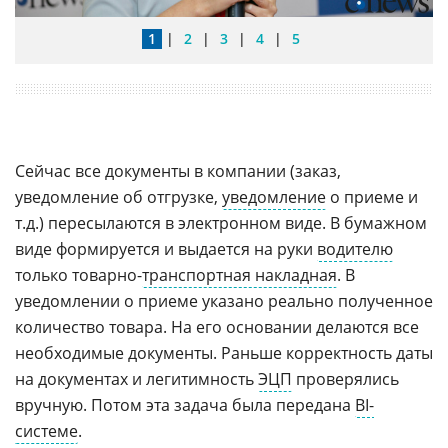
1
|
2
|
3
|
4
|
5
Сейчас все документы в компании (заказ,
уведомление об отгрузке,
уведомление
о приеме и
т.д.) пересылаются в электронном виде. В бумажном
виде формируется и выдается на руки
водителю
только товарно-
транспортная накладная
. В
уведомлении о приеме указано реально полученное
количество товара. На его основании делаются все
необходимые документы. Раньше корректность даты
на документах и легитимность
ЭЦП
проверялись
вручную. Потом эта задача была передана
BI-
системе
.