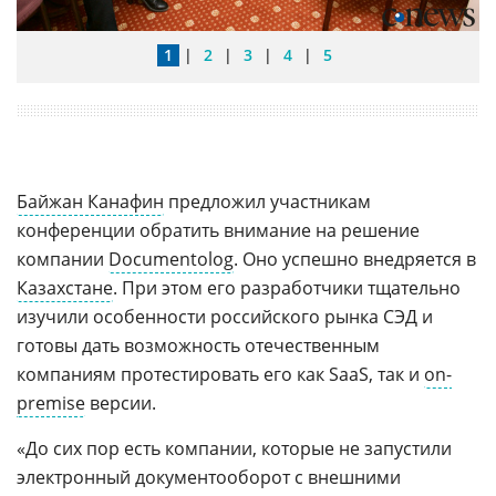
1
|
2
|
3
|
4
|
5
Байжан Канафин
предложил участникам
конференции обратить внимание на решение
компании
Documentolog
. Оно успешно внедряется в
Казахстане
. При этом его разработчики тщательно
изучили особенности российского рынка СЭД и
готовы дать возможность отечественным
компаниям протестировать его как SaaS, так и
on-
premise
версии.
«До сих пор есть компании, которые не запустили
электронный документооборот с внешними