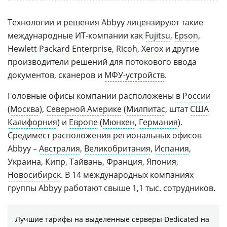
Технологии и решения Abbyy лицензируют такие
международные ИТ-компании как
Fujitsu
,
Epson
,
Hewlett Packard Enterprise
,
Ricoh
,
Xerox
и другие
производители решений для потокового ввода
документов, сканеров и
МФУ-устройств
.
Головные офисы компании расположены
в России
(
Москва
),
Северной Америке
(
Милпитас
, штат
США
Калифорния
) и
Европе
(
Мюнхен
,
Германия
).
Средимест расположения региональных офисов
Abbyy –
Австралия
,
Великобритания
,
Испания
,
Украина
,
Кипр
,
Тайвань
,
Франция
,
Япония
,
Новосибирск
. В 14 международных компаниях
группы Abbyy работают свыше 1,1 тыс. сотрудников.
Лучшие тарифы на выделенные серверы Dedicated на