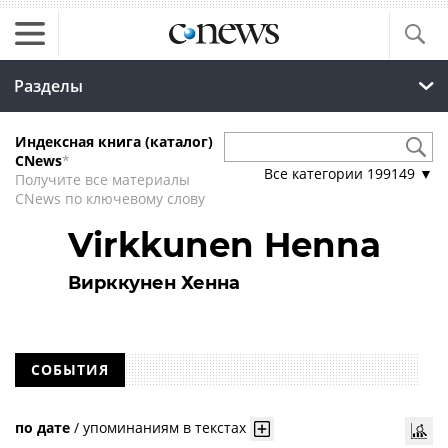
Разделы
Индексная книга (каталог)
CNews
*
Все категории
199149
▼
Получите все материалы
CNews по ключевому слову
Virkkunen Henna
Вирккунен Хенна
СОБЫТИЯ
по дате
/
упоминаниям в текстах