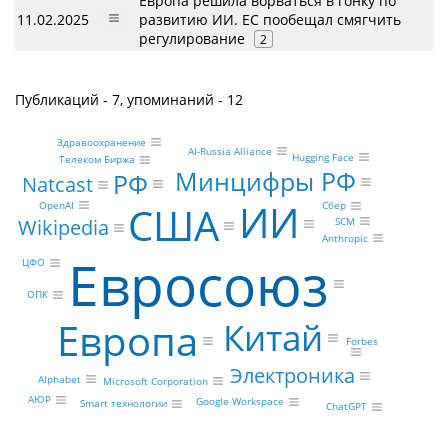
Европа решила ворваться в гонку по
11.02.2025
развитию ИИ. ЕС пообещал смягчить
регулирование
2
Публикаций - 7, упоминаний - 12
Здравоохранение
AI-Russia Alliance
Hugging Face
Телеком Биржа
Минцифры РФ
РФ
Natcast
ИИ
США
OpenAI
Сбер
Wikipedia
SCM
Anthropic
Евросоюз
ЦФО
ОПК
Европа
Китай
Forbes
Электроника
Alphabet
Microsoft Corporation
АЮР
Google Workspace
Smart технологии
ChatGPT