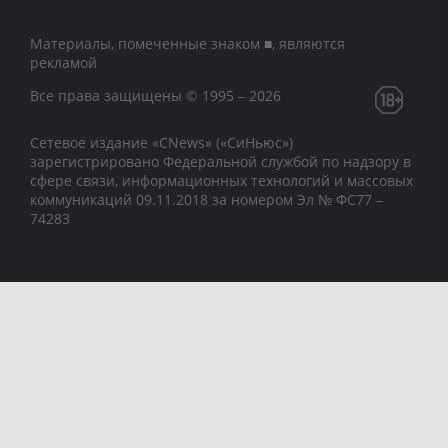
Материалы, помеченные знаком ■, являются
рекламой
Все права защищены © 1995 – 2026
Сетевое издание «CNews» («СиНьюс»)
зарегистрировано Федеральной службой по надзору в
сфере связи, информационных технологий и массовых
коммуникаций 09.11.2018 за номером Эл № ФС77 –
74283