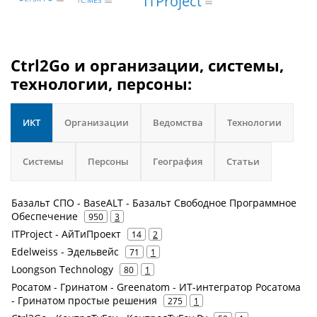
ITProject
1С:MES
Ctrl2Go и организации, системы,
технологии, персоны:
ИКТ
Организации
Ведомства
Технологии
Системы
Персоны
География
Статьи
Базальт СПО - BaseALT - Базальт Свободное Программное
Обеспечение
950
3
ITProject - АйТиПроект
14
2
Edelweiss - Эдельвейс
71
1
Loongson Technology
80
1
Росатом - Гринатом - Greenatom - ИТ-интегратор Росатома
- Гринатом простые решения
275
1