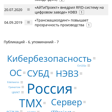
«АйТиПроект» внедрил RFID-систему на
20.07.2020
цифровом заводе» НЭВЗ
1
«Трансмашхолдинг» повышает
04.09.2019
прозрачность производства
1
Публикаций - 6, упоминаний - 7
Кибербезопасность
Ctrl2Go
ОС
СУБД
НЭВЗ
Россия
Edelweiss
Гринатом
ЦКИКТ
ТМХ
Сервер
ФСТЭК РФ