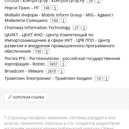
Ctrl2Go - КонтрлТуГоу - КонтролТуГоу.Ру
59
1
Норси-Транс - НТ
146
1
Мобайл Информ - Mobile Inform Group - MIG - Адванст
Мобилити Солюшинз
104
1
Chainway Information Technology
27
1
ЦКИКТ - ЦКИТ АНО - Центр Компетенций по
Импортозамещению в сфере ИКТ - ЦРВ ППО - Центр
развития и внедрения промышленного программного
обеспечения
150
1
Ростех РГК - Ростехнологии - российская государственная
корпорация - Rostec
3457
1
Broadcom - VMware
2610
1
Трамплин Электроникс - Трамплин Холдинг
19
1
КОРОТКАЯ ССЫЛКА
* Страница-профиль компании, системы (продукта или
услуги), технологии, персоны и т.п. создается редактором
на основе анализа архива публикаций портала CNews.