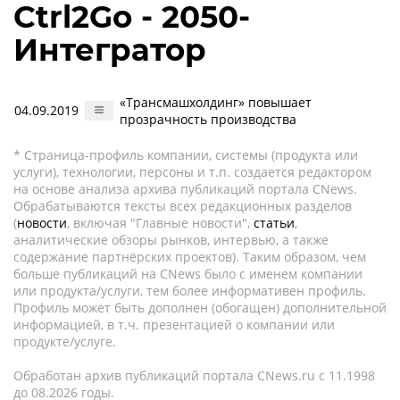
Ctrl2Go - 2050-
Интегратор
«Трансмашхолдинг» повышает
04.09.2019
прозрачность производства
* Страница-профиль компании, системы (продукта или
услуги), технологии, персоны и т.п. создается редактором
на основе анализа архива публикаций портала CNews.
Обрабатываются тексты всех редакционных разделов
(
новости
, включая "Главные новости",
статьи
,
аналитические обзоры рынков, интервью, а также
содержание партнёрских проектов). Таким образом, чем
больше публикаций на CNews было с именем компании
или продукта/услуги, тем более информативен профиль.
Профиль может быть дополнен (обогащен) дополнительной
информацией, в т.ч. презентацией о компании или
продукте/услуге.
Обработан архив публикаций портала CNews.ru c 11.1998
до 08.2026 годы.