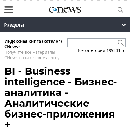
Разделы
Индексная книга (каталог)
CNews
*
Все категории
199231
▼
Получите все материалы
CNews по ключевому слову
BI - Business
intelligence - Бизнес-
аналитика -
Аналитические
бизнес-приложения
+