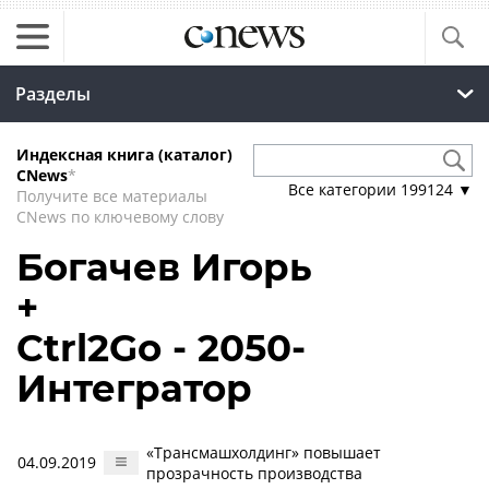
Разделы
Индексная книга (каталог)
CNews
*
Все категории
199124
▼
Получите все материалы
CNews по ключевому слову
Богачев Игорь
+
Ctrl2Go - 2050-
Интегратор
«Трансмашхолдинг» повышает
04.09.2019
прозрачность производства