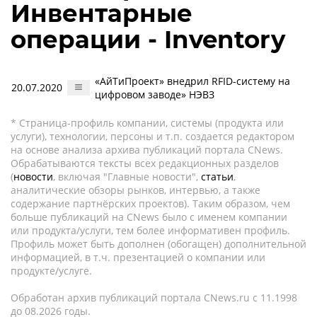
Инвентарные
операции - Inventory
«АйТиПроект» внедрил RFID-систему на
20.07.2020
цифровом заводе» НЭВЗ
* Страница-профиль компании, системы (продукта или
услуги), технологии, персоны и т.п. создается редактором
на основе анализа архива публикаций портала CNews.
Обрабатываются тексты всех редакционных разделов
(
новости
, включая "Главные новости",
статьи
,
аналитические обзоры рынков, интервью, а также
содержание партнёрских проектов). Таким образом, чем
больше публикаций на CNews было с именем компании
или продукта/услуги, тем более информативен профиль.
Профиль может быть дополнен (обогащен) дополнительной
информацией, в т.ч. презентацией о компании или
продукте/услуге.
Обработан архив публикаций портала CNews.ru c 11.1998
до 08.2026 годы.