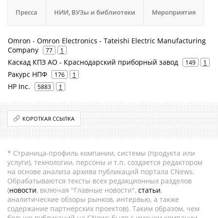
Пресса
НИИ, ВУЗы и библиотеки
Мероприятия
Omron - Omron Electronics - Tateishi Electric Manufacturing
Company
77
1
Каскад КПЗ АО - Краснодарский приборный завод
149
1
Ракурс НПФ
176
1
HP Inc.
5883
1
КОРОТКАЯ ССЫЛКА
* Страница-профиль компании, системы (продукта или
услуги), технологии, персоны и т.п. создается редактором
на основе анализа архива публикаций портала CNews.
Обрабатываются тексты всех редакционных разделов
(
новости
, включая "Главные новости",
статьи
,
аналитические обзоры рынков, интервью, а также
содержание партнёрских проектов). Таким образом, чем
больше публикаций на CNews было с именем компании