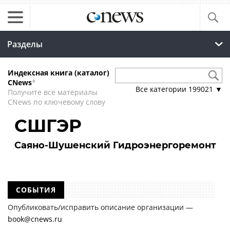
Разделы
Индексная книга (каталог)
CNews
*
Все категории
199021
▼
Получите все материалы
CNews по ключевому слову
СШГЭР
Саяно-Шушенский Гидроэнергоремонт
СОБЫТИЯ
Опубликовать/исправить описание организации —
book@cnews.ru