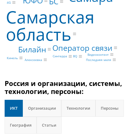
ЮФО
БС
4G
Самарская
область
Оператор связи
Билайн
Видеоконтент
Синтерра
BQ
Кинель
Алексеевка
Последняя миля
Россия и организации, системы,
технологии, персоны:
ИКТ
Организации
Технологии
Персоны
География
Статьи