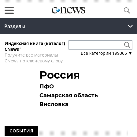
Разделы
Индексная книга (каталог)
CNews
*
Все категории
199065
▼
Получите все материалы
CNews по ключевому слову
Россия
ПФО
Самарская область
Висловка
СОБЫТИЯ