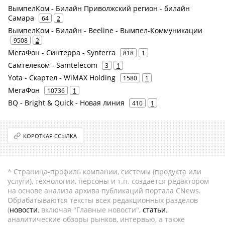
ВымпелКом - Билайн Приволжский регион - билайн
Самара
64
2
ВымпелКом - Билайн - Beeline - Вымпел-Коммуникации
9508
2
МегаФон - Синтерра - Synterra
818
1
Самтелеком - Samtelecom
3
1
Yota - Скартел - WiMAX Holding
1580
1
МегаФон
10736
1
BQ - Bright & Quick - Новая линия
410
1
КОРОТКАЯ ССЫЛКА
* Страница-профиль компании, системы (продукта или
услуги), технологии, персоны и т.п. создается редактором
на основе анализа архива публикаций портала CNews.
Обрабатываются тексты всех редакционных разделов
(
новости
, включая "Главные новости",
статьи
,
аналитические обзоры рынков, интервью, а также