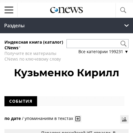
Разделы
Индексная книга (каталог)
CNews
*
Все категории
199231
▼
Получите все материалы
CNews по ключевому слову
Кузьменко Кирилл
СОБЫТИЯ
по дате
/
упоминаниям в текстах
Парадокс российской ИТ-отрасли. В