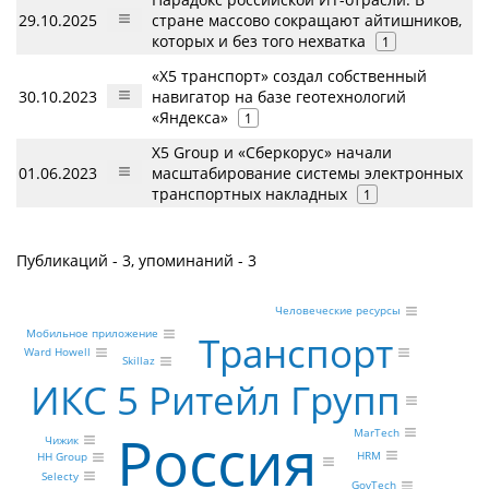
29.10.2025
стране массово сокращают айтишников,
которых и без того нехватка
1
«X5 транспорт» создал собственный
30.10.2023
навигатор на базе геотехнологий
«Яндекса»
1
X5 Group и «Сберкорус» начали
01.06.2023
масштабирование системы электронных
транспортных накладных
1
Публикаций - 3, упоминаний - 3
Человеческие ресурсы
Мобильное приложение
Транспорт
Ward Howell
Skillaz
ИКС 5 Ритейл Групп
Россия
MarTech
Чижик
HRM
HH Group
Selecty
GovTech