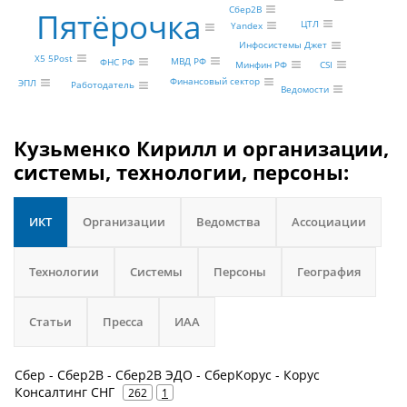
Сбер2В
Пятёрочка
ЦТЛ
Yandex
Инфосистемы Джет
X5 5Post
МВД РФ
ФНС РФ
Минфин РФ
CSI
Финансовый сектор
ЭПЛ
Работодатель
Ведомости
Кузьменко Кирилл и организации,
системы, технологии, персоны:
ИКТ
Организации
Ведомства
Ассоциации
Технологии
Системы
Персоны
География
Статьи
Пресса
ИАА
Сбер - Сбер2В - Cбер2B ЭДО - СберКорус - Корус
Консалтинг СНГ
262
1