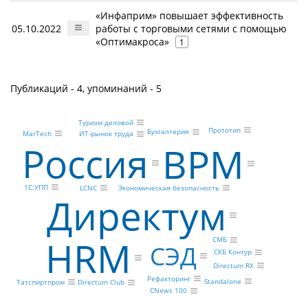
«Инфаприм» повышает эффективность
05.10.2022
работы с торговыми сетями с помощью
«Оптимакроса»
1
Публикаций - 4, упоминаний - 5
Туризм деловой
Прототип
Бухгалтерия
MarTech
ИТ-рынок труда
Россия
BPM
1С:УПП
Экономическая безопасность
LCNC
Директум
HRM
СМБ
СЭД
СКБ Контур
Directum RX
Рефакторинг
Standalone
Татспиртпром
Directum Club
CNews 100