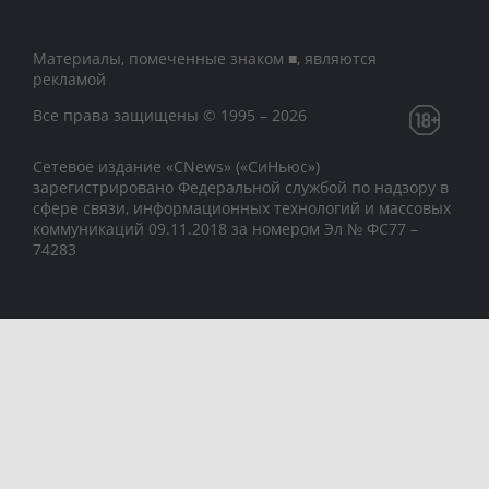
Материалы, помеченные знаком ■, являются
рекламой
Все права защищены © 1995 – 2026
Сетевое издание «CNews» («СиНьюс»)
зарегистрировано Федеральной службой по надзору в
сфере связи, информационных технологий и массовых
коммуникаций 09.11.2018 за номером Эл № ФС77 –
74283