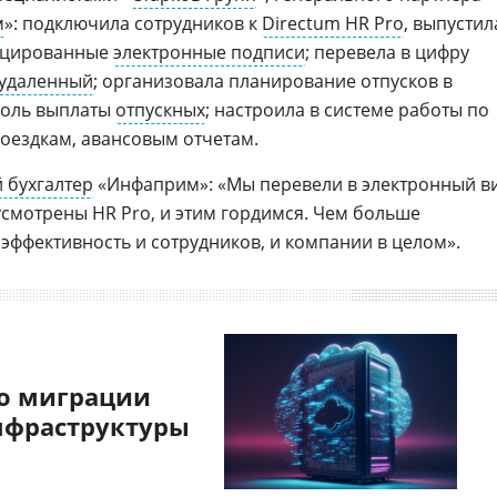
м
»: подключила сотрудников к
Directum HR Pro
, выпустил
фицированные
электронные подписи
; перевела в цифру
удаленный
; организовала планирование отпусков в
роль выплаты
отпускных
; настроила в системе работы по
оездкам, авансовым отчетам.
 бухгалтер
«Инфаприм»: «Мы перевели в электронный в
усмотрены HR Pro, и этим гордимся. Чем больше
эффективность и сотрудников, и компании в целом».
о миграции
нфраструктуры