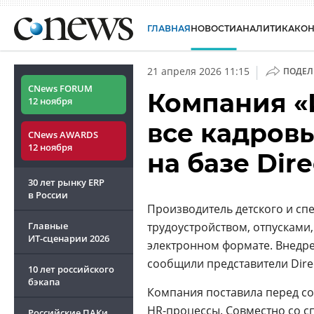
ГЛАВНАЯ
НОВОСТИ
АНАЛИТИКА
КО
|
21 апреля 2026 11:15
ПОДЕЛ
CNews FORUM
Компания «
12 ноября
все кадров
CNews AWARDS
12 ноября
на базе Dir
30 лет рынку ERP
в России
Производитель детского и сп
Главные
трудоустройством, отпусками
ИТ-сценарии
2026
электронном формате. Внедре
сообщили представители Dire
10 лет российского
бэкапа
Компания поставила перед со
HR-процессы
. Совместно со 
Российские ПАКи