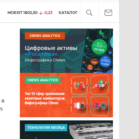
MOEXIT
1802,50
-0,23
КАТАЛОГ
CNEWS ANALYTICS
Цифровые активы
«Росатома».
Инфографика CNews
CNEWS ANALYTICS
Топ-10 сфер применения
квантовых компьютеров.
 в
Инфографика CNews
ws
ТЕХНОЛОГИЯ МЕСЯЦА