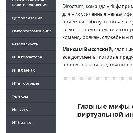
нового поколения
Directum
, команда «
Инфапри
для них усиленные неквали
Цифровизация
прием на работу, в том числе
электронном формате и конт
Импортозамещение
командировкам, служебным п
Безопасность
Максим Высотский
,
главный
все документы, которые пред
ИТ в госсекторе
процессов в цифре, тем выше 
ИТ в банках
ИТ в торговле
Телеком
Главные мифы 
Интернет
виртуальной и
ИТ-бизнес