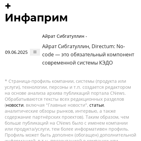
+
Инфаприм
Айрат Сибгатуллин -
Айрат Сибгатуллин, Directum: No-
09.06.2025
code — это обязательный компонент
современной системы КЭДО
* Страница-профиль компании, системы (продукта или
услуги), технологии, персоны и т.п. создается редактором
на основе анализа архива публикаций портала CNews.
Обрабатываются тексты всех редакционных разделов
(
новости
, включая "Главные новости",
статьи
,
аналитические обзоры рынков, интервью, а также
содержание партнёрских проектов). Таким образом, чем
больше публикаций на CNews было с именем компании
или продукта/услуги, тем более информативен профиль.
Профиль может быть дополнен (обогащен) дополнительной
информацией, в т.ч. презентацией о компании или