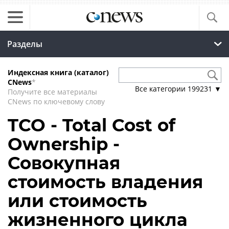
Разделы
Индексная книга (каталог)
CNews
*
Все категории
199231
▼
Получите все материалы
CNews по ключевому слову
TCO - Total Cost of
Ownership -
Совокупная
стоимость владения
или стоимость
жизненного цикла