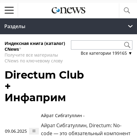
Разделы
Индексная книга (каталог)
CNews
*
Все категории
199165
▼
Получите все материалы
CNews по ключевому слову
Directum Club
+
Инфаприм
Айрат Сибгатуллин -
Айрат Сибгатуллин, Directum: No-
09.06.2025
code — это обязательный компонент