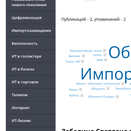
нового поколения
Цифровизация
Публикаций - 2, упоминаний - 2
Импортозамещение
Об
Безопасность
Корпоративная почта
GitFlic
ИТ в госсекторе
Биллинг
АРМ
Tantor DB
Импор
ИТ в банках
ИТ в торговле
Увеон – облачные технологии
GreenData
ISPsystem
Увеон
Телеком
RuPost
ISPsystem Clouden
Интернет
ИТ-бизнес