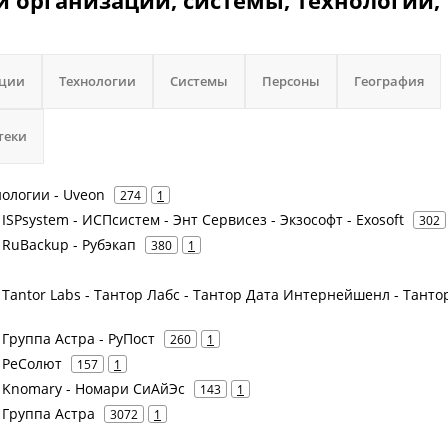
и организации, системы, технологии,
ации
Технологии
Системы
Персоны
География
теки
нологии - Uveon
274
1
- ISPsystem - ИСПсистем - Энт Сервисез - Экзософт - Exosoft
302
- RuBackup - Рубэкап
380
1
 - Tantor Labs - Тантор Лабс - Тантор Дата Интернейшенл - Танто
- Группа Астра - РуПост
260
1
- РеСолют
157
1
 - Knomary - Номари СиАйЭс
143
1
- Группа Астра
3072
1