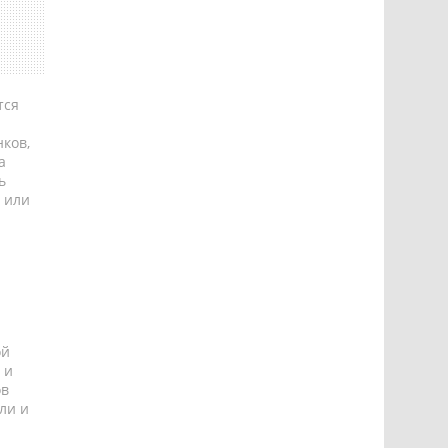
тся
ков,
а
ь
 или
ой
 и
ов
ли и