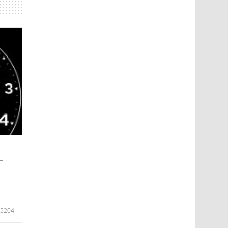
—
5204