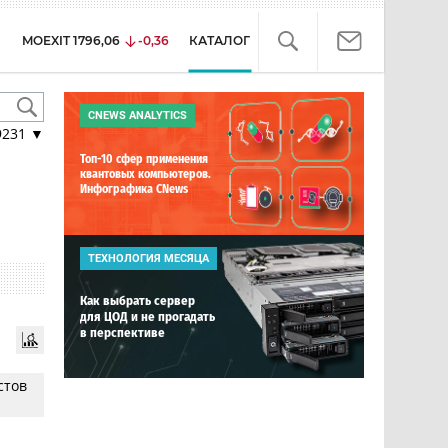
MOEXIT
1796,06
-0,36
КАТАЛОГ
CNEWS ANALYTICS
9231
▼
Топ-10 сфер применения
квантовых компьютеров.
Инфографика CNews
ТЕХНОЛОГИЯ МЕСЯЦА
Как выбрать сервер
для ЦОД и не прогадать
в перспективе
стов