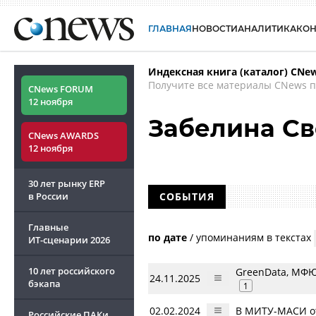
ГЛАВНАЯ
НОВОСТИ
АНАЛИТИКА
КО
Индексная книга (каталог) CNe
Получите все материалы CNews п
CNews FORUM
12 ноября
Забелина Св
CNews AWARDS
12 ноября
30 лет рынку ERP
в России
СОБЫТИЯ
Главные
по дате
/
упоминаниям в текстах
ИТ-сценарии
2026
10 лет российского
GreenData, МФЮ
24.11.2025
бэкапа
1
02.02.2024
В МИТУ-МАСИ от
Российские ПАКи