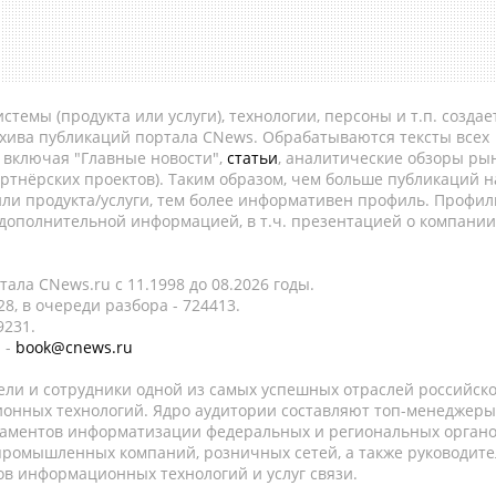
темы (продукта или услуги), технологии, персоны и т.п. создае
рхива публикаций портала CNews. Обрабатываются тексты всех
, включая "Главные новости",
статьи
, аналитические обзоры рын
ртнёрских проектов). Таким образом, чем больше публикаций н
ли продукта/услуги, тем более информативен профиль. Профил
 дополнительной информацией, в т.ч. презентацией о компании
ала CNews.ru c 11.1998 до 08.2026 годы.
8, в очереди разбора - 724413.
9231.
 -
book@cnews.ru
ели и сотрудники одной из самых успешных отраслей российск
онных технологий. Ядро аудитории составляют топ-менеджеры
таментов информатизации федеральных и региональных орган
 промышленных компаний, розничных сетей, а также руководите
в информационных технологий и услуг связи.