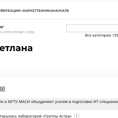
НФЕРЕНЦИИ
МАРКЕТ
ТЕХНИКА
НАУКА
ТВ
ws
*
о ключевому слову
Все категории
19
етлана
А и МГТУ-МАСИ объединяют усилия в подготовке ИТ-специали
крылась лаборатория «Группы Астра»
1