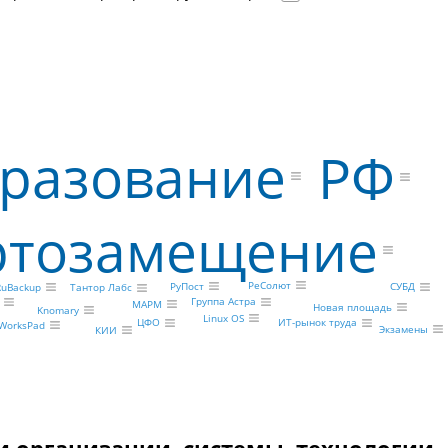
разование
РФ
тозамещение
РеСолют
РуПост
СУБД
RuBackup
Тантор Лабс
Группа Астра
МАРМ
Новая площадь
Knomary
Linux OS
ЦФО
ИТ-рынок труда
WorksPad
Экзамены
КИИ