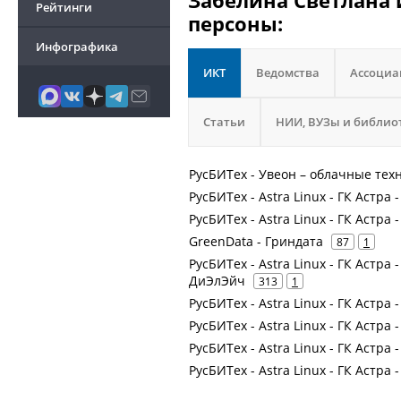
Забелина Светлана 
Рейтинги
персоны:
Инфографика
ИКТ
Ведомства
Ассоци
Статьи
НИИ, ВУЗы и библио
РусБИТех - Увеон – облачные тех
РусБИТех - Astra Linux - ГК Астра 
РусБИТех - Astra Linux - ГК Астра 
GreenData - Гриндата
87
1
РусБИТех - Astra Linux - ГК Астра
ДиЭлЭйч
313
1
РусБИТех - Astra Linux - ГК Астра 
РусБИТех - Astra Linux - ГК Астра 
РусБИТех - Astra Linux - ГК Астра
РусБИТех - Astra Linux - ГК Астра 