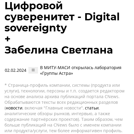
Цифровой
суверенитет - Digital
sovereignty
+
Забелина Светлана
В МИТУ-МАСИ открылась лаборатория
02.02.2024
«Группы Астра»
* Страница-профиль компании, системы (продукта или
услуги), технологии, персоны и т.п. создается редактором
на основе анализа архива публикаций портала CNews.
Обрабатываются тексты всех редакционных разделов
(
новости
, включая "Главные новости",
статьи
,
аналитические обзоры рынков, интервью, а также
содержание партнёрских проектов). Таким образом, чем
больше публикаций на CNews было с именем компании
или продукта/услуги, тем более информативен профиль.