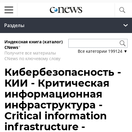
Разделы
Индексная книга (каталог)
CNews
*
Все категории
199124
▼
Получите все материалы
CNews по ключевому слову
Кибербезопасность -
КИИ - Критическая
информационная
инфраструктура -
Critical information
infrastructure -