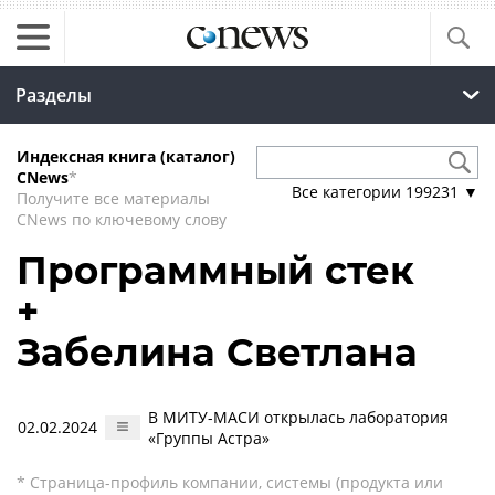
Разделы
Индексная книга (каталог)
CNews
*
Все категории
199231
▼
Получите все материалы
CNews по ключевому слову
Программный стек
+
Забелина Светлана
В МИТУ-МАСИ открылась лаборатория
02.02.2024
«Группы Астра»
* Страница-профиль компании, системы (продукта или