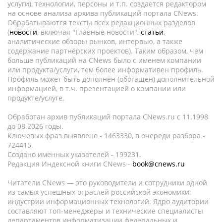
услуги), технологии, персоны и т.п. создается редактором
на основе анализа архива публикаций портала CNews.
Обрабатываются тексты всех редакционных разделов
(
новости
, включая "Главные новости",
статьи
,
аналитические обзоры рынков, интервью, а также
содержание партнёрских проектов). Таким образом, чем
больше публикаций на CNews было с именем компании
или продукта/услуги, тем более информативен профиль.
Профиль может быть дополнен (обогащен) дополнительной
информацией, в т.ч. презентацией о компании или
продукте/услуге.
Обработан архив публикаций портала CNews.ru c 11.1998
до 08.2026 годы.
Ключевых фраз выявлено - 1463330, в очереди разбора -
724415.
Создано именных указателей - 199231.
Редакция Индексной книги CNews -
book@cnews.ru
Читатели CNews — это руководители и сотрудники одной
из самых успешных отраслей российской экономики:
индустрии информационных технологий. Ядро аудитории
составляют топ-менеджеры и технические специалисты
департаментов информатизации федеральных и